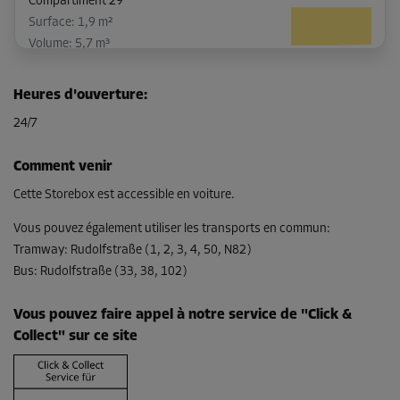
Compartiment 29
Surface: 1,9 m²
Volume: 5,7 m³
Long:
1,9
m
Larg:
1
m
Haut:
3
m
Heures d'ouverture
:
-10%
24/7
Dès
76,00 EUR/mois
Comment venir
68,39 EUR/mois
Cette Storebox est accessible en voiture.
Vous pouvez également utiliser les transports en commun
:
Tramway
:
Rudolfstraße (1, 2, 3, 4, 50, N82)
Bus
:
Rudolfstraße (33, 38, 102)
Vous pouvez faire appel à notre service de "Click &
Collect" sur ce site