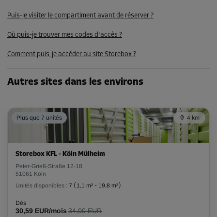
127,00 EUR/mois
Puis-je visiter le compartiment avant de réserver ?
Où puis-je trouver mes codes d'accès ?
Compartiment 32
Surface: 4 m²
Comment puis-je accéder au site Storebox ?
Volume: 12 m³
Long:
3,5
m
Larg:
1,14
m
Haut:
3
m
Autres sites dans les environs
Dès
127,00 EUR/mois
Plus que 7 unités
4 km
Compartiment 38
Surface: 4 m²
Storebox KFL - Köln Mülheim
Volume: 12 m³
Peter-Grieß-Straße 12-18
51061 Köln
Long:
3,5
m
Larg:
1,14
m
Haut:
3
m
Unités disponibles :
7
(
1,1 m²
-
19,8 m²
)
Dès
Dès
30,59 EUR/mois
34,00 EUR
127,00 EUR/mois