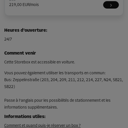
219,00 EUR/mois
Compartiment 21
Heures d'ouverture
:
Surface: 2,5 m²
24/7
Volume: 7,5 m³
Long:
2,4
m
Larg:
1,04
m
Haut:
3
m
Comment venir
Dès
Cette Storebox est accessible en voiture.
90,00 EUR/mois
Vous pouvez également utiliser les transports en commun
:
Bus
:
Zeppelinstraße (203, 204, 209, 211, 212, 214, 227, N24, SB21,
SB22)
Compartiment 24
Surface: 4 m²
Passe à l'anglais pour les possibilités de stationnement et les
Volume: 12 m³
informations supplémentaires.
Long:
3,6
m
Larg:
1,11
m
Haut:
3
m
Informations utiles
:
Dès
Comment et quand puis-je réserver un box ?