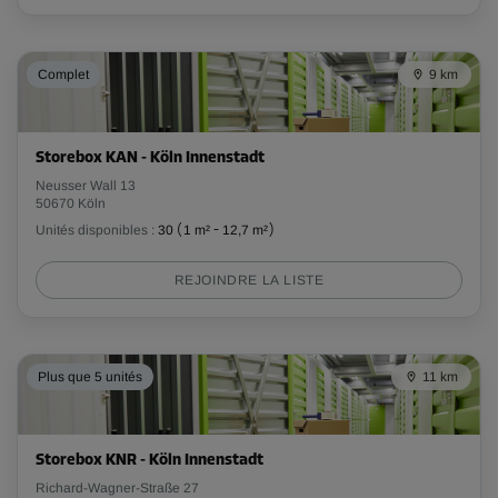
Compartiment 39
Complet
9 km
Surface: 6,4 m²
Volume: 19,2 m³
Storebox KAN - Köln Innenstadt
Long:
3,56
m
Larg:
1,8
m
Haut:
3
m
Neusser Wall 13
50670 Köln
Dès
179,00 EUR/mois
Unités disponibles :
30
(
1 m²
-
12,7 m²
)
REJOINDRE LA LISTE
Compartiment 47
Surface: 6,6 m²
Volume: 19,8 m³
Plus que 5 unités
11 km
Long:
3,4
m
Larg:
1,94
m
Haut:
3
m
Dès
Storebox KNR - Köln Innenstadt
183,00 EUR/mois
Richard-Wagner-Straße 27