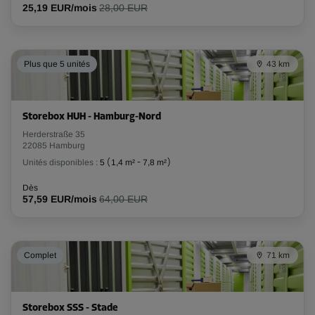
25,19 EUR/mois
28,00 EUR
Plus que 5 unités
43 km
Storebox HUH - Hamburg-Nord
Herderstraße 35
22085 Hamburg
Unités disponibles :
5
(
1,4 m²
-
7,8 m²
)
Dès
57,59 EUR/mois
64,00 EUR
Complet
71 km
Storebox SSS - Stade