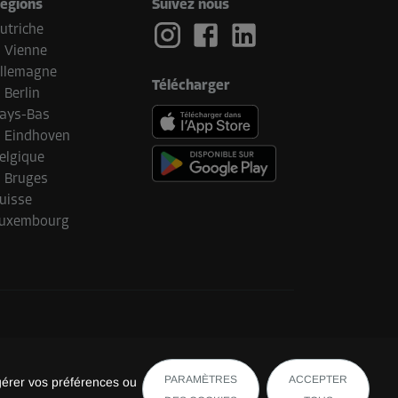
égions
Suivez nous
utriche
Vienne
llemagne
Télécharger
Berlin
ays-Bas
Eindhoven
elgique
Bruges
uisse
uxembourg
PARAMÈTRES
ACCEPTER
gérer vos préférences ou