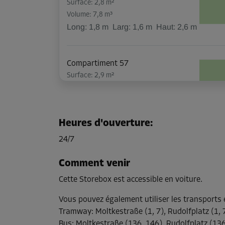
Surface: 2,8 m²
Volume: 7,8 m³
Long:
1,8
m
Larg:
1,6
m
Haut:
2,6
m
Compartiment 57
Surface: 2,9 m²
Volume: 8,1 m³
Long:
1,7
m
Larg:
1,7
m
Haut:
2,6
m
Heures d'ouverture
:
24/7
Comment venir
Cette Storebox est accessible en voiture.
Vous pouvez également utiliser les transport
Tramway
:
Moltkestraße (1, 7), Rudolfplatz (1, 
Bus
:
Moltkestraße (136, 146), Rudolfplatz (136