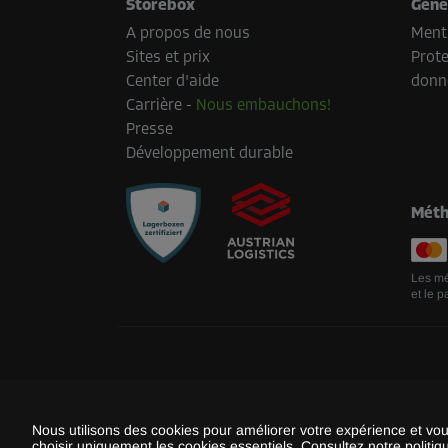
Storebox
Géné
A propos de nous
Menti
Sites et prix
Prote
Center d'aide
donn
Carrière
-
Nous embauchons!
Presse
Développement durable
Méth
Les mé
et le p
Nous utilisons des cookies pour améliorer votre expérience et vo
choisir uniquement les cookies essentiels. Consultez notre
politiq