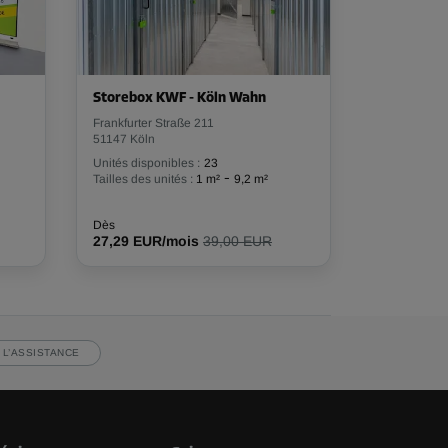
Storebox KWF - Köln Wahn
Frankfurter Straße 211
51147 Köln
Unités disponibles :
23
-
Tailles des unités :
1 m²
9,2 m²
Dès
27,29 EUR/mois
39,00 EUR
 L’ASSISTANCE