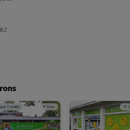
er ?
irons
 que 7 unités
8 km
1