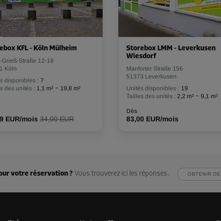
ebox KFL - Köln Mülheim
Storebox LMM - Leverkusen
Wiesdorf
-Grieß-Straße 12-18
1 Köln
Manforter Straße 156
51373 Leverkusen
s disponibles :
7
-
es des unités :
1,1 m²
19,8 m²
Unités disponibles :
19
-
Tailles des unités :
2,2 m²
9,1 m²
Dès
59 EUR/mois
34,00 EUR
83,00 EUR/mois
our votre réservation ?
Vous trouverez ici les réponses.
OBTENIR DE