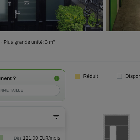
²
·
Plus grande unité
:
3 m²
Réduit
Dispon
iment ?
NNE TAILLE
Dès
121,00 EUR/mois