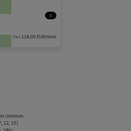
Dès
118,00 EUR/mois
s en commun
:
7, 12, 15)
, 146)