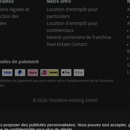
ralités
Notre offre
R
ons légales et
Location d'entrepôt pour
A
ction des
particuliers
ées
Location d'entrepôt pour
A
commerciaux
Devenir partenaire de franchise
P
Real Estate Contact
B
odes de paiement
S
L
thodes de paiement peuvent varier selon l’emplacement de la Storebox
ays.
©
2026
Storebox Holding GmbH
us proposer des publicités personnalisées. Vous pouvez tout accepter, 
ue de confidentialité
pour plus de détails.