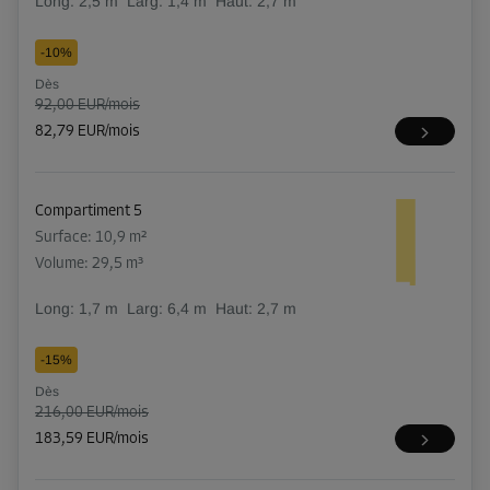
Long:
2,5
m
Larg:
1,4
m
Haut:
2,7
m
-10%
Dès
92,00 EUR/mois
82,79 EUR/mois
Compartiment 5
Surface: 10,9 m²
Volume: 29,5 m³
Long:
1,7
m
Larg:
6,4
m
Haut:
2,7
m
-15%
Dès
216,00 EUR/mois
183,59 EUR/mois