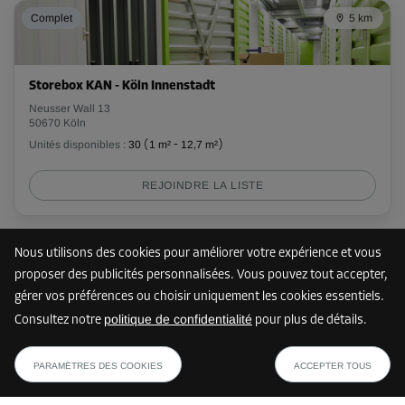
Complet
5 km
-10%
Dès
34,00 EUR/mois
Storebox KAN - Köln Innenstadt
30,59 EUR/mois
Neusser Wall 13
50670 Köln
Unités disponibles :
30
(
1 m²
-
12,7 m²
)
Compartiment 58
REJOINDRE LA LISTE
Surface: 19,5 m²
Volume: 52,7 m³
Long:
7,8
m
Larg:
2,5
m
Haut:
2,7
m
Nous utilisons des cookies pour améliorer votre expérience et vous
Plus que 5 unités
8 km
proposer des publicités personnalisées. Vous pouvez tout accepter,
Dès
gérer vos préférences ou choisir uniquement les cookies essentiels.
273,00 EUR/mois
politique de confidentialité
Consultez notre
pour plus de détails.
Storebox KNR - Köln Innenstadt
dès
AFFICHER LE PLAN
Richard-Wagner-Straße 27
30,59 EUR/mois
PARAMÈTRES DES COOKIES
ACCEPTER TOUS
50674 Köln
Unités disponibles :
5
(
2,5 m²
-
3 m²
)