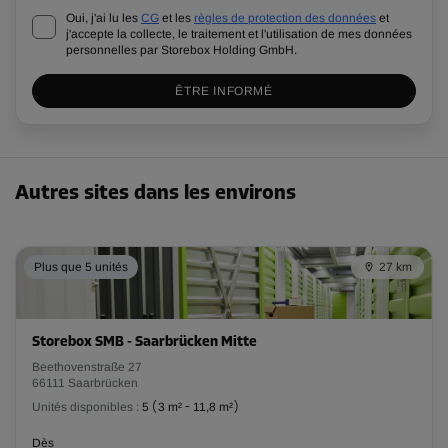
Oui, j'ai lu les
CG
et les
règles de protection des données
et
j'accepte la collecte, le traitement et l'utilisation de mes données
personnelles par Storebox Holding GmbH.
ÊTRE INFORMÉ
Autres sites dans les environs
Plus que 5 unités
27 km
Storebox SMB - Saarbrücken Mitte
Beethovenstraße 27
66111 Saarbrücken
Unités disponibles :
5
(
3 m²
-
11,8 m²
)
Dès