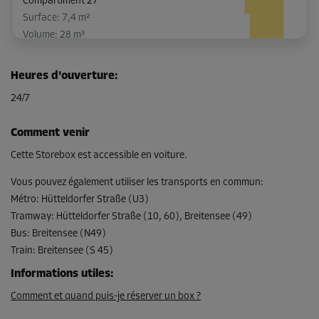
Compartiment 27
Surface: 7,4 m²
Volume: 28 m³
Long:
2,33
m
Larg:
3,17
m
Haut:
3,77
m
Heures d'ouverture
:
-10%
24/7
Dès
306,00 EUR/mois
Comment venir
275,39 EUR/mois
Cette Storebox est accessible en voiture.
Vous pouvez également utiliser les transports en commun
:
Métro
:
Hütteldorfer Straße (U3)
Compartiment 16
Tramway
:
Hütteldorfer Straße (10, 60), Breitensee (49)
Surface: 1,4 m²
Bus
:
Breitensee (N49)
Volume: 5,5 m³
Train
:
Breitensee (S 45)
Long:
1,2
m
Larg:
1,13
m
Haut:
3,86
m
Informations utiles
:
Comment et quand puis-je réserver un box ?
-10%
Dès