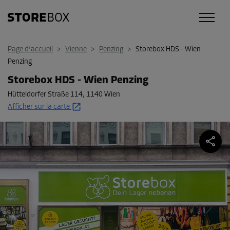
Page d'accueil
>
Vienne
>
Penzing
>
Storebox HDS - Wien
Penzing
Storebox HDS - Wien Penzing
Hütteldorfer Straße 114
,
1140 Wien
Afficher sur la carte