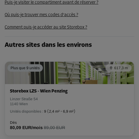
Puis-je visiter le compartiment avant de réserver ?
80,00 EUR/mois
71,99 EUR/mois
Où puis-je trouver mes codes d'accès ?
Comment puis-je accéder au site Storebox ?
Compartiment 19
Surface: 3,4 m²
Autres sites dans les environs
Volume: 12,8 m³
Long:
2,53
m
Larg:
1,32
m
Haut:
3,75
m
Plus que 9 unités
617,3 m
-10%
Dès
Storebox LZS - Wien Penzing
171,00 EUR/mois
Linzer Straße 54
153,89 EUR/mois
1140 Wien
Unités disponibles :
9
(
2,4 m²
-
6,9 m²
)
Dès
80,09 EUR/mois
89,00 EUR