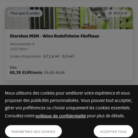
Plus que 8 unités
953,5 m
Storebox MSM - Wien Rudolfsheim-Fünfhaus
Meiselstraße 8
1150 Wien
Unités disponibles :
8
(
1,4 m²
-
5,3 m²
)
Dès
68,39 EUR/mois
76,00 EUR
Nous utilisons des cookies pour améliorer votre expérience et vous
Plus que 5 unités
1 km
proposer des publicités personnalisées. Vous pouvez tout accepter,
gérer vos préférences ou choisir uniquement les cookies essentiels.
politique de confidentialité
Consultez notre
pour plus de détails.
Storebox PZS - Wien Penzing
dès
AFFICHER LE PLAN
Penzinger Straße 90
71,99 EUR/mois
PARAMÈTRES DES COOKIES
ACCEPTER TOUS
1140 Wien