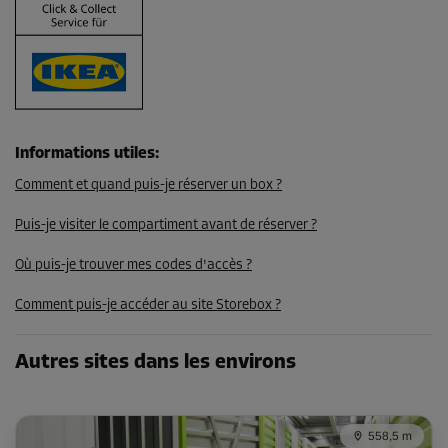
Dès
109,00 EUR/mois
98,09 EUR/mois
Compartiment 46
Informations utiles
:
Surface: 3,5 m²
Comment et quand puis-je réserver un box ?
Volume: 10,5 m³
Puis-je visiter le compartiment avant de réserver ?
Long:
2,79
m
Larg:
1,23
m
Haut:
3
m
Où puis-je trouver mes codes d'accès ?
-10%
Dès
Comment puis-je accéder au site Storebox ?
112,00 EUR/mois
100,79 EUR/mois
Autres sites dans les environs
Compartiment 62
558,5 m
Surface: 3,7 m²