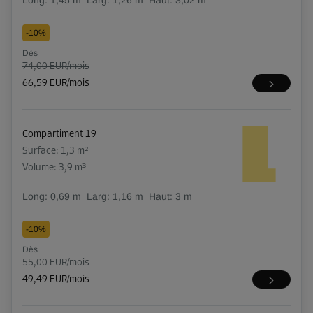
Long:
1,45
m
Larg:
1,26
m
Haut:
3,02
m
-10%
Dès
74,00 EUR/mois
66,59 EUR/mois
Compartiment 19
Surface: 1,3 m²
Volume: 3,9 m³
Long:
0,69
m
Larg:
1,16
m
Haut:
3
m
-10%
Dès
55,00 EUR/mois
49,49 EUR/mois