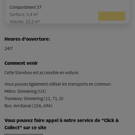
Compartiment 37
Surface: 3,4 m²
Volume: 10,2 m³
Long:
2,92
m
Larg:
1,14
m
Haut:
3
m
Heures d'ouverture
:
-10%
24/7
Dès
109,00 EUR/mois
Comment venir
98,09 EUR/mois
Cette Storebox est accessible en voiture.
Vous pouvez également utiliser les transports en commun
:
Métro
:
Simmering (U3)
Compartiment 43
Tramway
:
Simmering (11, 71, D)
Surface: 3,4 m²
Bus
:
Am Kanal (15A, 69A)
Volume: 10,2 m³
Long:
2,94
m
Larg:
1,13
m
Haut:
3
m
Vous pouvez faire appel à notre service de "Click &
Collect" sur ce site
-10%