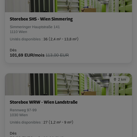
Volume: 10,9 m³
Long:
2,84
m
Larg:
1,28
m
Haut:
2,93
m
Storebox SHS - Wien Simmering
Simmeringer Hauptstraße 141
1110 Wien
-10%
Unités disponibles :
36
(
2,4 m²
-
13,8 m²
)
Dès
117,00 EUR/mois
Dès
101,69 EUR/mois
113,00 EUR
105,29 EUR/mois
Compartiment 20
2 km
Surface: 6,7 m²
Volume: 20,2 m³
Storebox WRW - Wien Landstraße
Long:
2,66
m
Larg:
2,5
m
Haut:
3
m
Rennweg 97-99
1030 Wien
-10%
Unités disponibles :
27
(
1,2 m²
-
9 m²
)
Dès
Dès
189,00 EUR/mois