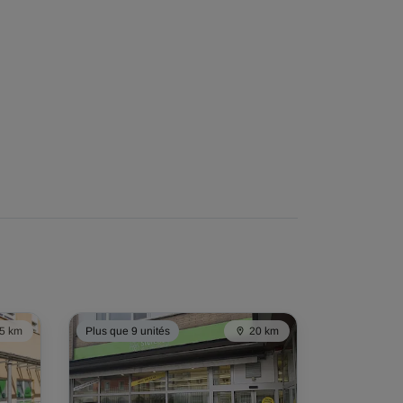
5 km
Plus que 9 unités
20 km