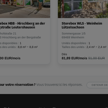
ebox HBB - Hirschberg an der
Storebox WLS - Weinheim
Dès
112,00 EUR/mois
straße Leutershausen
Lützelsachsen
hofstraße 21
Sommergasse 1/5
3 Hirschberg an der Bergstraße
69469 Weinheim
s disponibles :
1
Unités disponibles :
1
-
-
es des unités :
8,8 m²
8,8 m²
Tailles des unités :
2,4 m²
2,4 m²
Dès
,00 EUR/mois
81,89 EUR/mois
91,00 EUR
our votre réservation ?
Vous trouverez ici les réponses.
OBTENIR DE