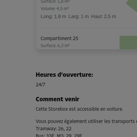
Surface: 1,8 m²
Volume: 4,5 m³
Long:
1,8
m
Larg:
1
m
Haut:
2,5
m
Compartiment 25
Surface: 6,3 m²
Volume: 12,9 m³
Long:
2,8
m
Larg:
2,3
m
Haut:
2
m
Heures d'ouverture
:
Compartiment 26
24/7
Surface: 4,6 m²
Volume: 9 m³
Comment venir
Long:
3
m
Larg:
1,5
m
Haut:
2
m
Cette Storebox est accessible en voiture.
Vous pouvez également utiliser les transport
Compartiment 40
Tramway
:
26, 22
Surface: 2,1 m²
Bus
:
33E, M3, 29, 29E,