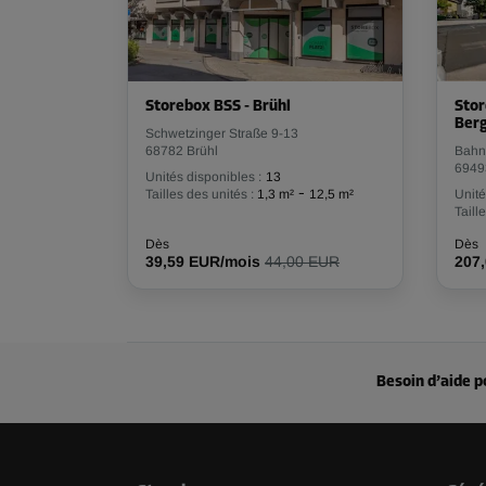
Volume: 3,9 m³
Long:
1,5
m
Larg:
1,3
m
Haut:
2
m
Storebox BSS - Brühl
Stor
Compartiment 50
Berg
Schwetzinger Straße 9-13
Surface: 3 m²
68782 Brühl
Bahn
Volume: 6,1 m³
6949
Unités disponibles :
13
Long:
1,9
m
Larg:
1,6
m
Haut:
2
m
-
Tailles des unités :
1,3 m²
12,5 m²
Unité
Taill
Dès
Dès
39,59 EUR/mois
44,00 EUR
207
Besoin d’aide p