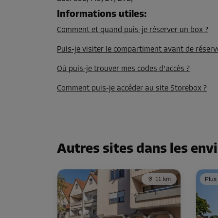
Volume: 4,2 m³
Informations utiles
:
Long:
1,9
m
Larg:
1,1
m
Haut:
2
m
Comment et quand puis-je réserver un box ?
Puis-je visiter le compartiment avant de réserv
Compartiment 42
Surface: 3,7 m²
Où puis-je trouver mes codes d'accès ?
Volume: 7,2 m³
Comment puis-je accéder au site Storebox ?
Long:
1,9
m
Larg:
1,9
m
Haut:
2
m
Compartiment 45
Surface: 4,2 m²
Autres sites dans les env
Volume: 8,4 m³
Long:
2,2
m
Larg:
1,9
m
Haut:
2
m
11 km
Plus
Compartiment 48
Surface: 1,9 m²