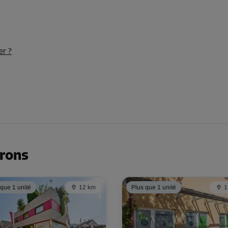
er ?
Dès
132,00 EUR/mois
Dès
146,00 EUR/mois
irons
 que 1 unité
12 km
Plus que 1 unité
1
Dès
79,00 EUR/mois