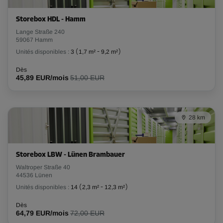
Storebox HDL - Hamm
Lange Straße 240
59067 Hamm
Unités disponibles :
3
(
1,7 m²
-
9,2 m²
)
Dès
45,89 EUR/mois
51,00 EUR
28 km
Storebox LBW - Lünen Brambauer
Waltroper Straße 40
44536 Lünen
Unités disponibles :
14
(
2,3 m²
-
12,3 m²
)
Dès
64,79 EUR/mois
72,00 EUR