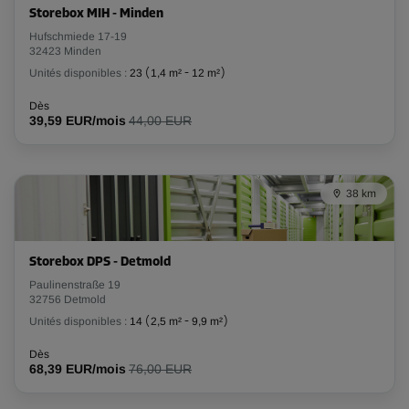
Storebox MIH - Minden
Hufschmiede 17-19
32423 Minden
Unités disponibles :
23
(
1,4 m²
-
12 m²
)
Dès
39,59 EUR/mois
44,00 EUR
38 km
Storebox DPS - Detmold
Paulinenstraße 19
32756 Detmold
Unités disponibles :
14
(
2,5 m²
-
9,9 m²
)
Dès
68,39 EUR/mois
76,00 EUR