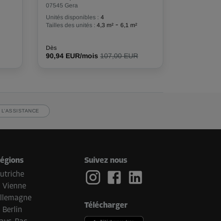
07545 Gera
Unités disponibles :
4
-
Tailles des unités :
4,3 m²
6,1 m²
Dès
90,94 EUR/mois
107,00 EUR
 L’ASSISTANCE
égions
Suivez nous
utriche
Vienne
llemagne
Télécharger
Berlin