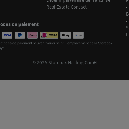
Devenir partenaire de franchise
P
Real Estate Contact
B
odes de paiement
S
L
thodes de paiement peuvent varier selon l’emplacement de la Storebox
ays.
©
2026
Storebox Holding GmbH