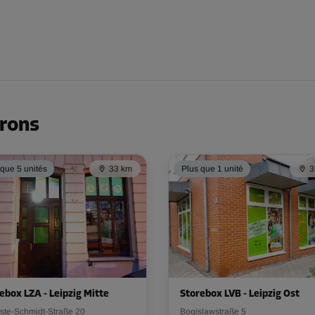
irons
 que 5 unités
33 km
Plus que 1 unité
3
ebox LZA - Leipzig Mitte
Storebox LVB - Leipzig Ost
ste-Schmidt-Straße 20
Bogislawstraße 5