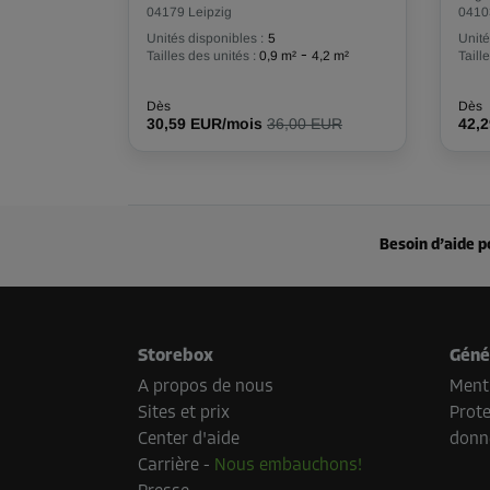
04179 Leipzig
0410
Unités disponibles :
5
Unité
-
Tailles des unités :
0,9 m²
4,2 m²
Taill
Dès
Dès
30,59 EUR/mois
36,00 EUR
42,
Besoin d’aide p
Storebox
Géné
A propos de nous
Menti
Sites et prix
Prote
Center d'aide
donn
Carrière
-
Nous embauchons!