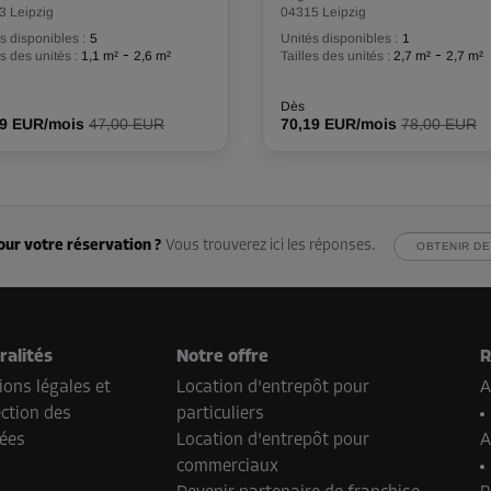
3 Leipzig
04315 Leipzig
s disponibles :
5
Unités disponibles :
1
-
-
es des unités :
1,1 m²
2,6 m²
Tailles des unités :
2,7 m²
2,7 m²
Dès
29 EUR/mois
47,00 EUR
70,19 EUR/mois
78,00 EUR
our votre réservation ?
Vous trouverez ici les réponses.
OBTENIR DE
ralités
Notre offre
R
ons légales et
Location d'entrepôt pour
A
ction des
particuliers
ées
Location d'entrepôt pour
A
commerciaux