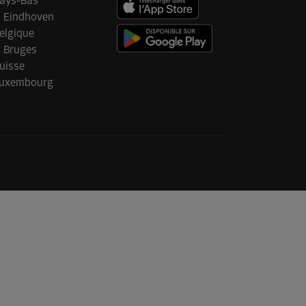
ays-Bas
Eindhoven
elgique
Bruges
uisse
uxembourg