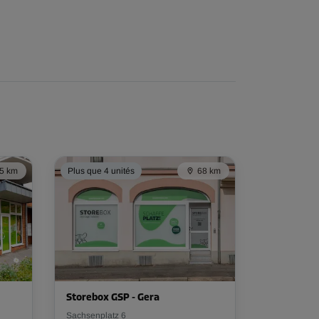
5 km
Plus que 4 unités
68 km
Storebox GSP - Gera
Sachsenplatz 6