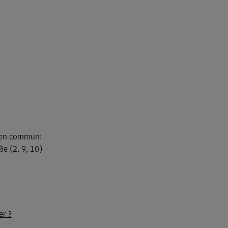
s en commun
:
ße (2, 9, 10)
er ?