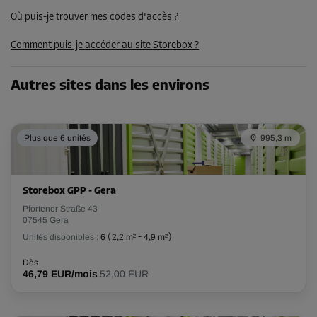
90,94 EUR/mois
Où puis-je trouver mes codes d'accès ?
Comment puis-je accéder au site Storebox ?
Autres sites dans les environs
Plus que 6 unités
995,3 m
Storebox GPP - Gera
Pfortener Straße 43
07545 Gera
Unités disponibles :
6
(
2,2 m²
-
4,9 m²
)
Dès
46,79 EUR/mois
52,00 EUR