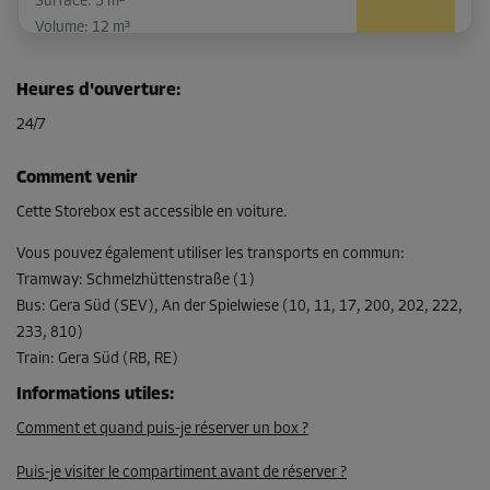
Surface: 5 m²
Volume: 12 m³
Long:
2,9
m
Larg:
1,7
m
Haut:
2,4
m
Heures d'ouverture
:
-15%
24/7
Dès
120,00 EUR/mois
Comment venir
101,99 EUR/mois
Cette Storebox est accessible en voiture.
Vous pouvez également utiliser les transports en commun
:
Tramway
:
Schmelzhüttenstraße (1)
Compartiment 29
Bus
:
Gera Süd (SEV), An der Spielwiese (10, 11, 17, 200, 202, 222,
Surface: 4,3 m²
233, 810)
Volume: 10,3 m³
Train
:
Gera Süd (RB, RE)
Long:
2,9
m
Larg:
1,5
m
Haut:
2,4
m
Informations utiles
:
Comment et quand puis-je réserver un box ?
-15%
Dès
Puis-je visiter le compartiment avant de réserver ?
107,00 EUR/mois