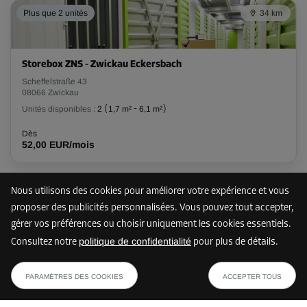
Plus que 2 unités
34 km
Storebox ZNS - Zwickau Eckersbach
Scheffelstraße 43
08066 Zwickau
Unités disponibles :
2
(
1,7 m²
-
6,1 m²
)
Dès
52,00 EUR/mois
Nous utilisons des cookies pour améliorer votre expérience et vous
41 km
proposer des publicités personnalisées. Vous pouvez tout accepter,
gérer vos préférences ou choisir uniquement les cookies essentiels.
politique de confidentialité
Consultez notre
pour plus de détails.
Storebox LZZ - Lichtenstein-Sachsen
dès
AFFICHER LE PLAN
Zeunerberg 1
90,94 EUR/mois
PARAMÈTRES DES COOKIES
ACCEPTER TOUS
09350 Lichtenstein/Sachsen
Unités disponibles :
34
(
0,9 m²
-
4,7 m²
)