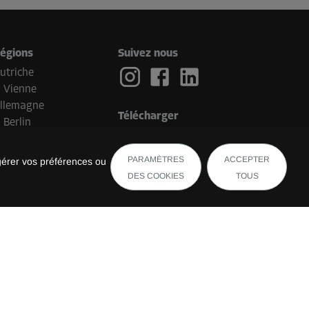
égions
Suivez nous
utriche
Vienne
llemagne
Télécharger
Berlin
ays-Bas
Eindhoven
PARAMÈTRES
ACCEPTER
gérer vos préférences ou
elgique
DES COOKIES
TOUS
Bruges
uisse
uxembourg