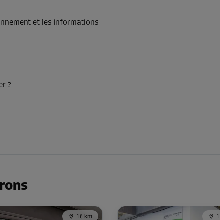
ionnement et les informations
-35%
103,00 EUR/mois
Dès
66,94 EUR/mois
er ?
-35%
119,00 EUR/mois
Dès
77,34 EUR/mois
irons
-35%
16 km
1
106,00 EUR/mois