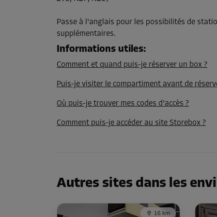
Long:
2,5
m
Larg:
1,3
m
Haut:
3,2
m
Passe à l'anglais pour les possibilités de stat
supplémentaires.
Compartiment 19
Informations utiles
:
Surface: 3,1 m²
Volume: 9,9 m³
Comment et quand puis-je réserver un box ?
Long:
2,5
m
Larg:
1,2
m
Haut:
3,2
m
Puis-je visiter le compartiment avant de réserv
Où puis-je trouver mes codes d'accès ?
Compartiment 21
Comment puis-je accéder au site Storebox ?
Surface: 3,7 m²
Volume: 11,8 m³
Long:
2,5
m
Larg:
1,5
m
Haut:
3,2
m
Autres sites dans les env
Compartiment 22
Surface: 3,2 m²
16 km