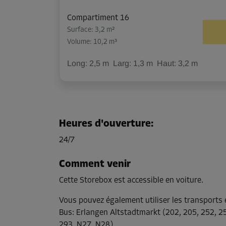
Compartiment 16
Surface: 3,2 m²
Volume: 10,2 m³
Long:
2,5
m
Larg:
1,3
m
Haut:
3,2
m
Compartiment 17
Surface: 3,3 m²
Heures d'ouverture
:
Volume: 10,6 m³
24/7
Long:
2,5
m
Larg:
1,3
m
Haut:
3,2
m
Comment venir
Cette Storebox est accessible en voiture.
Compartiment 18
Surface: 3,3 m²
Vous pouvez également utiliser les transport
Volume: 10,6 m³
Bus
:
Erlangen Altstadtmarkt (202, 205, 252, 25
293, N27, N28)