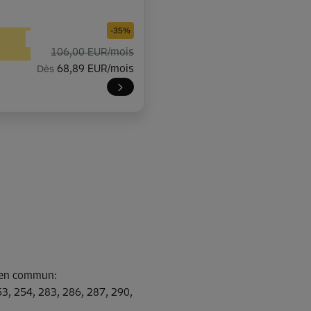
-35%
106,00 EUR/mois
Dès
68,89 EUR/mois
-35%
109,00 EUR/mois
Dès
70,84 EUR/mois
-35%
s en commun
:
109,00 EUR/mois
3, 254, 283, 286, 287, 290,
Dès
70,84 EUR/mois