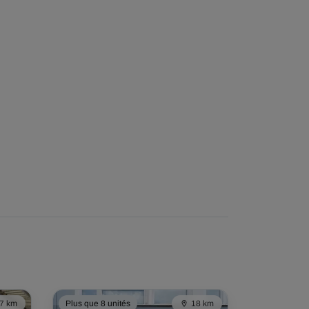
7 km
Plus que 8 unités
18 km