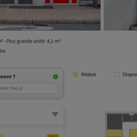
m²
·
Plus grande unité
:
4,1 m²
ble
Réduit
Dispon
iment ?
NNE TAILLE