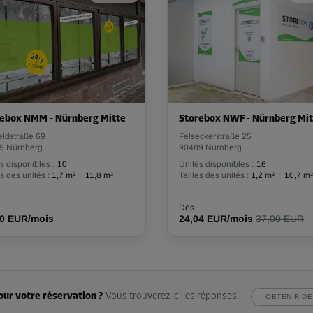
Dès
68,89 EUR/mois
-35%
109,00 EUR/mois
ebox NMM - Nürnberg Mitte
Storebox NWF - Nürnberg Mit
Dès
70,84 EUR/mois
eldstraße 69
Felseckerstraße 25
9 Nürnberg
90489 Nürnberg
s disponibles :
10
Unités disponibles :
16
-
-
es des unités :
1,7 m²
11,8 m²
Tailles des unités :
1,2 m²
10,7 m²
-35%
Dès
00 EUR/mois
24,04 EUR/mois
37,00 EUR
106,00 EUR/mois
Dès
68,89 EUR/mois
our votre réservation ?
Vous trouverez ici les réponses.
OBTENIR DE