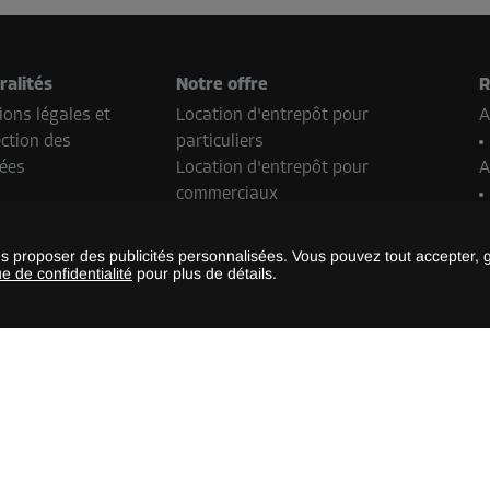
-35%
89,00 EUR/mois
Dès
57,84 EUR/mois
ralités
Notre offre
R
ons légales et
Location d'entrepôt pour
A
ction des
particuliers
ées
Location d'entrepôt pour
A
-35%
commerciaux
92,00 EUR/mois
Devenir partenaire de franchise
P
Dès
59,79 EUR/mois
Real Estate Contact
us proposer des publicités personnalisées. Vous pouvez tout accepter, 
ue de confidentialité
pour plus de détails.
B
odes de paiement
S
L
-35%
thodes de paiement peuvent varier selon l’emplacement de la Storebox
84,00 EUR/mois
ays.
Dès
54,59 EUR/mois
©
2026
Storebox Holding GmbH