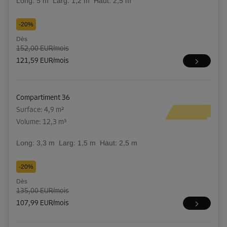
Long:
5
m
Larg:
1,2
m
Haut:
2,5
m
-20%
Dès
152,00 EUR/mois
121,59 EUR/mois
Compartiment 36
Surface: 4,9 m²
Volume: 12,3 m³
Long:
3,3
m
Larg:
1,5
m
Haut:
2,5
m
-20%
Dès
135,00 EUR/mois
107,99 EUR/mois