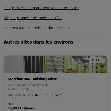
Dès
Puis-je visiter le compartiment avant de réserver ?
80,00 EUR/mois
67,99 EUR/mois
Où puis-je trouver mes codes d'accès ?
Comment puis-je accéder au site Storebox ?
Compartiment 64
Surface: 10,5 m²
Autres sites dans les environs
Volume: 26,3 m³
Long:
6
m
Larg:
1,8
m
Haut:
2,2
m
2 km
Dès
207,00 EUR/mois
Storebox DDG - Duisburg Mitte
Gerhart-Hauptmann-Straße 1
Compartiment 68
47058 Duisburg
Surface: 1,3 m²
Unités disponibles :
84
(
0,6 m²
-
10,4 m²
)
Volume: 3,3 m³
Dès
14,00 EUR/mois
Long:
1,3
m
Larg:
1
m
Haut:
2,2
m