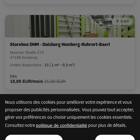
-20%
6 km
Dès
45,00 EUR/mois
35,99 EUR/mois
Storebox DHM - Duisburg Homberg-Ruhrort-Baerl
Moerser Straße 273
47198 Duisburg
Compartiment 76
Unités disponibles :
15
(
1 m²
-
9,3 m²
)
Surface: 2 m²
Volume: 5 m³
Dès
18,89 EUR/mois
21,00 EUR
Long:
1,7
m
Larg:
1,2
m
Haut:
2,2
m
-20%
Nous utilisons des cookies pour améliorer votre expérience et vous
7 km
proposer des publicités personnalisées. Vous pouvez tout accepter,
Dès
67,00 EUR/mois
gérer vos préférences ou choisir uniquement les cookies essentiels.
53,59 EUR/mois
politique de confidentialité
Consultez notre
pour plus de détails.
Storebox MBM - Mülheim an der Ruhr
dès
AFFICHER LE PLAN
Mentzstraße 46