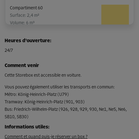
Compartiment 60
Surface: 2,4 m²
Volume: 6 m³
Long:
1,6
m
Larg:
1,5
m
Haut:
2,2
m
Heures d'ouverture
:
-15%
24/7
Dès
78,00 EUR/mois
Comment venir
66,29 EUR/mois
Cette Storebox est accessible en voiture.
Vous pouvez également utiliser les transports en commun
:
Métro
:
König-Heinrich-Platz (U79)
Compartiment 62
Tramway
:
König-Heinrich-Platz (901, 903)
Surface: 2,5 m²
Bus
:
Friedrich-Wilhelm-Platz (926, 928, 929, 930, Ne1, Ne5, Ne6,
Volume: 6,3 m³
SB10, SB30)
Long:
1,8
m
Larg:
1,4
m
Haut:
2,2
m
Informations utiles
:
Comment et quand puis-je réserver un box ?
-15%