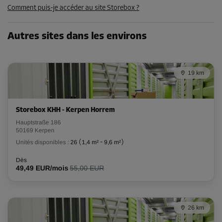
Comment puis-je accéder au site Storebox ?
90,00 EUR/mois
76,49 EUR/mois
Autres sites dans les environs
Compartiment 60
Surface: 2,9 m²
19 km
Volume: 8,7 m³
Long:
2,4
m
Larg:
1,2
m
Haut:
3
m
Storebox KHH - Kerpen Horrem
Hauptstraße 186
-15%
50169 Kerpen
Dès
Unités disponibles :
26
(
1,4 m²
-
9,6 m²
)
93,00 EUR/mois
79,04 EUR/mois
Dès
49,49 EUR/mois
55,00 EUR
Compartiment 72
26 km
Surface: 16,1 m²
Volume: 48,3 m³