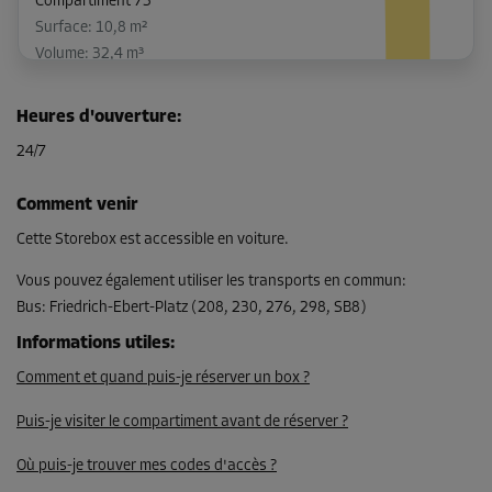
Compartiment 73
Surface: 10,8 m²
Volume: 32,4 m³
Long:
4,9
m
Larg:
2,2
m
Haut:
3
m
Heures d'ouverture
:
-15%
24/7
Dès
229,00 EUR/mois
Comment venir
194,64 EUR/mois
Cette Storebox est accessible en voiture.
Vous pouvez également utiliser les transports en commun
:
Bus
:
Friedrich-Ebert-Platz (208, 230, 276, 298, SB8)
Compartiment 47
Surface: 2,8 m²
Informations utiles
:
Volume: 8,4 m³
Comment et quand puis-je réserver un box ?
Long:
2,5
m
Larg:
1,1
m
Haut:
3
m
Puis-je visiter le compartiment avant de réserver ?
-15%
Où puis-je trouver mes codes d'accès ?
Dès