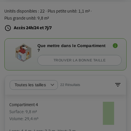
Unités disponibles :
22
· Plus petite unité
:
1,1 m²
·
Plus grande unité
:
9,8 m²
Accès 24h/24 et 7j/7
Que mettre dans le Compartiment
?
TROUVER LA BONNE TAILLE
Toutes les tailles
22
Résultats
Compartiment 4
Surface: 9,8 m²
Volume: 29,4 m³
Long:
4,4
m
Larg:
2,2
m
Haut:
3
m