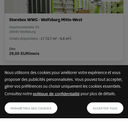
79,00 EUR/mois
Storebox WWG - Wolfsburg Mitte-West
Compartiment 44
Grauhorststraße 15
Surface: 2,1 m²
38440 Wolfsburg
Volume: 6,3 m³
Unités disponibles :
17
(
0,7 m²
-
6,6 m²
)
Dès
Long:
1,6
m
Larg:
1,3
m
Haut:
3
m
29,00 EUR/mois
Dès
72,00 EUR/mois
Nous utilisons des cookies pour améliorer votre expérience et vous
44 km
proposer des publicités personnalisées. Vous pouvez tout accepter,
Compartiment 2
gérer vos préférences ou choisir uniquement les cookies essentiels.
Surface: 1,1 m²
politique de confidentialité
Consultez notre
pour plus de détails.
Storebox HZZ - Hildesheim
Volume: 3,3 m³
dès
AFFICHER LE PLAN
Zingel 5
42,00 EUR/mois
PARAMÈTRES DES COOKIES
ACCEPTER TOUS
31134 Hildesheim
Long:
1,5
m
Larg:
0,7
m
Haut:
3
m
Unités disponibles :
11
(
1,4 m²
-
8,8 m²
)
Dès
Dès
42,00 EUR/mois