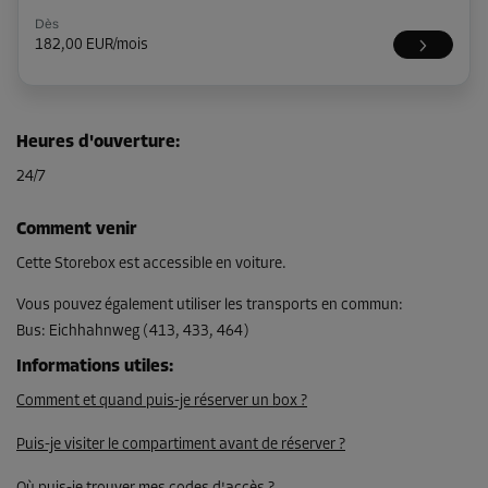
Dès
182,00 EUR/mois
Compartiment 8
Heures d'ouverture
:
Surface: 2 m²
24/7
Volume: 6 m³
Long:
1,8
m
Larg:
1,1
m
Haut:
3
m
Comment venir
Dès
Cette Storebox est accessible en voiture.
69,00 EUR/mois
Vous pouvez également utiliser les transports en commun
:
Bus
:
Eichhahnweg (413, 433, 464)
Compartiment 30
Informations utiles
:
Surface: 2,3 m²
Comment et quand puis-je réserver un box ?
Volume: 6,9 m³
Puis-je visiter le compartiment avant de réserver ?
Long:
1,9
m
Larg:
1,2
m
Haut:
3
m