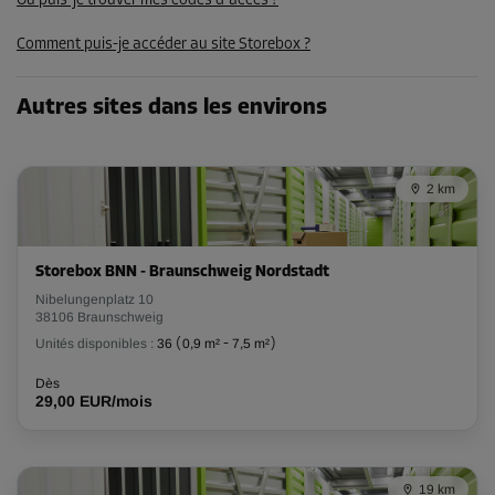
Où puis-je trouver mes codes d'accès ?
Dès
76,00 EUR/mois
Comment puis-je accéder au site Storebox ?
Autres sites dans les environs
Compartiment 31
Surface: 2,4 m²
Volume: 7,2 m³
2 km
Long:
2
m
Larg:
1,2
m
Haut:
3
m
Dès
79,00 EUR/mois
Storebox BNN - Braunschweig Nordstadt
Nibelungenplatz 10
38106 Braunschweig
Unités disponibles :
36
(
0,9 m²
-
7,5 m²
)
Compartiment 42
Surface: 2,4 m²
Dès
29,00 EUR/mois
Volume: 7,2 m³
Long:
2
m
Larg:
1,2
m
Haut:
3
m
Dès
19 km