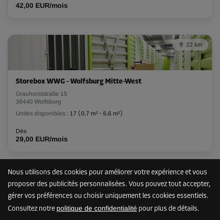
42,00 EUR/mois
79,00 EUR/mois
Compartiment 11
22 km
Surface: 2,2 m²
Volume: 6,2 m³
Storebox WWG - Wolfsburg Mitte-West
Long:
1,8
m
Larg:
1,2
m
Haut:
2,8
m
Grauhorststraße 15
38440 Wolfsburg
Dès
77,00 EUR/mois
Unités disponibles :
17
(
0,7 m²
-
6,6 m²
)
Dès
29,00 EUR/mois
Compartiment 21
Surface: 2,3 m²
Nous utilisons des cookies pour améliorer votre expérience et vous
Volume: 6,4 m³
42 km
proposer des publicités personnalisées. Vous pouvez tout accepter,
Long:
1,9
m
Larg:
1,2
m
Haut:
2,8
m
gérer vos préférences ou choisir uniquement les cookies essentiels.
politique de confidentialité
Consultez notre
pour plus de détails.
Dès
Storebox HZZ - Hildesheim
dès
79,00 EUR/mois