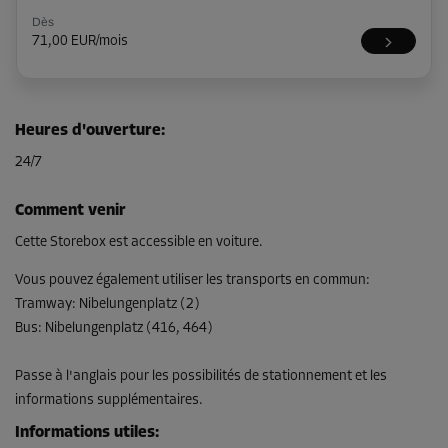
Dès
71,00 EUR/mois
Compartiment 8
Heures d'ouverture
:
Surface: 2,2 m²
24/7
Volume: 6,2 m³
Long:
1,8
m
Larg:
1,2
m
Haut:
2,8
m
Comment venir
Dès
Cette Storebox est accessible en voiture.
77,00 EUR/mois
Vous pouvez également utiliser les transports en commun
:
Tramway
:
Nibelungenplatz (2)
Bus
:
Nibelungenplatz (416, 464)
Compartiment 19
Surface: 3,4 m²
Passe à l'anglais pour les possibilités de stationnement et les
Volume: 9,5 m³
informations supplémentaires.
Long:
2,1
m
Larg:
1,6
m
Haut:
2,8
m
Informations utiles
: