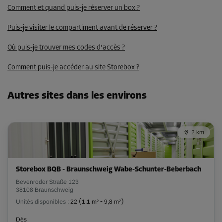
Dès
Comment et quand puis-je réserver un box ?
107,00 EUR/mois
Puis-je visiter le compartiment avant de réserver ?
Où puis-je trouver mes codes d'accès ?
Compartiment 3
Surface: 3,4 m²
Comment puis-je accéder au site Storebox ?
Volume: 9,5 m³
Long:
2,2
m
Larg:
1,5
m
Haut:
2,8
m
Autres sites dans les environs
Dès
107,00 EUR/mois
2 km
Compartiment 20
Surface: 2,3 m²
Storebox BQB - Braunschweig Wabe-Schunter-Beberbach
Volume: 6,4 m³
Bevenroder Straße 123
38108 Braunschweig
Long:
1,6
m
Larg:
1,4
m
Haut:
2,8
m
Unités disponibles :
22
(
1,1 m²
-
9,8 m²
)
Dès
Dès