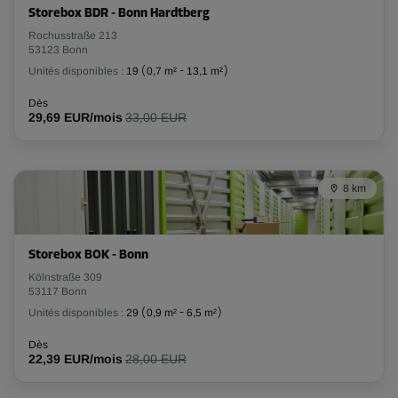
Storebox BDR - Bonn Hardtberg
Rochusstraße 213
53123 Bonn
Unités disponibles :
19
(
0,7 m²
-
13,1 m²
)
Dès
29,69 EUR/mois
33,00 EUR
8 km
Storebox BOK - Bonn
Kölnstraße 309
53117 Bonn
Unités disponibles :
29
(
0,9 m²
-
6,5 m²
)
Dès
22,39 EUR/mois
28,00 EUR