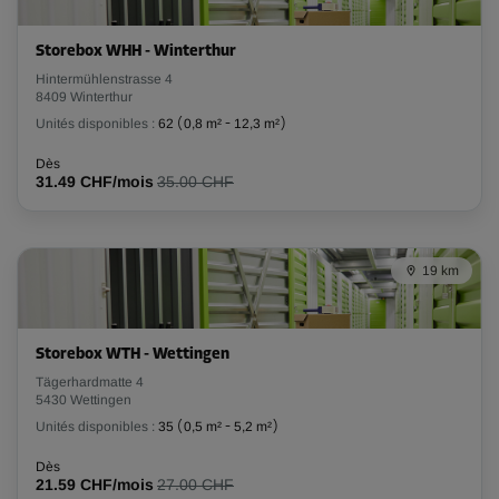
Long:
3,5
m
Larg:
1,8
m
Haut:
3
m
Storebox WHH - Winterthur
-20%
Hintermühlenstrasse 4
8409 Winterthur
Dès
280.00 CHF/mois
Unités disponibles :
62
(
0,8 m²
-
12,3 m²
)
223.99 CHF/mois
Dès
31.49 CHF/mois
35.00 CHF
Compartiment 29
Surface: 7,9 m²
19 km
Volume: 23,3 m³
Long:
3,5
m
Larg:
2,3
m
Haut:
3
m
Storebox WTH - Wettingen
-20%
Tägerhardmatte 4
5430 Wettingen
Dès
Unités disponibles :
35
(
0,5 m²
-
5,2 m²
)
327.00 CHF/mois
261.59 CHF/mois
Dès
21.59 CHF/mois
27.00 CHF