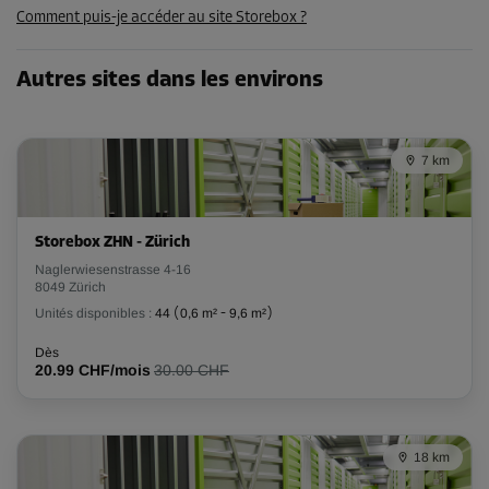
Comment puis-je accéder au site Storebox ?
223.99 CHF/mois
Autres sites dans les environs
Compartiment 22
Surface: 7,1 m²
Volume: 19,1 m³
7 km
Long:
4,9
m
Larg:
1,4
m
Haut:
2,7
m
Storebox ZHN - Zürich
-20%
Naglerwiesenstrasse 4-16
Dès
8049 Zürich
304.00 CHF/mois
Unités disponibles :
44
(
0,6 m²
-
9,6 m²
)
243.19 CHF/mois
Dès
20.99 CHF/mois
30.00 CHF
Compartiment 27
Surface: 6,3 m²
18 km
Volume: 18,5 m³