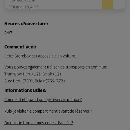
Surface: 6,2 m²
Volume: 18,4 m³
Long:
3,6
m
Larg:
1,7
m
Haut:
3
m
Heures d'ouverture
:
-20%
24/7
Dès
276.00 CHF/mois
Comment venir
220.79 CHF/mois
Cette Storebox est accessible en voiture.
Vous pouvez également utiliser les transports en commun
:
Tramway
:
Herti (12), Belair (12)
Compartiment 12
Bus
:
Herti (759), Belair (759, 773)
Surface: 6,3 m²
Volume: 18,8 m³
Informations utiles
:
Comment et quand puis-je réserver un box ?
Long:
2,6
m
Larg:
2,4
m
Haut:
3
m
Puis-je visiter le compartiment avant de réserver ?
-20%
Dès
Où puis-je trouver mes codes d'accès ?
280.00 CHF/mois