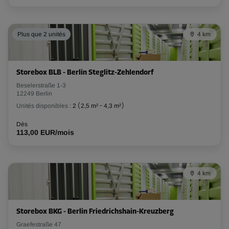
-10%
Plus que 2 unités
4 km
Dès
118,00 EUR/mois
106,19 EUR/mois
Storebox BLB - Berlin Steglitz-Zehlendorf
Beselerstraße 1-3
12249 Berlin
Compartiment 55
Unités disponibles :
2
(
2,5 m²
-
4,3 m²
)
Surface: 3,3 m²
Volume: 8,9 m³
Dès
113,00 EUR/mois
Long:
1,5
m
Larg:
2,2
m
Haut:
2,7
m
-10%
4 km
Dès
115,00 EUR/mois
103,49 EUR/mois
Storebox BKG - Berlin Friedrichshain-Kreuzberg
Graefestraße 47