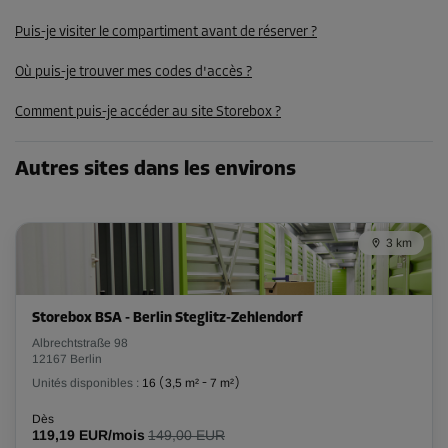
297,00 EUR/mois
Puis-je visiter le compartiment avant de réserver ?
Où puis-je trouver mes codes d'accès ?
Compartiment 47
Surface: 3,4 m²
Comment puis-je accéder au site Storebox ?
Volume: 9,1 m³
Long:
3,4
m
Larg:
1
m
Haut:
2,7
m
Autres sites dans les environs
-10%
Dès
3 km
118,00 EUR/mois
106,19 EUR/mois
Storebox BSA - Berlin Steglitz-Zehlendorf
Albrechtstraße 98
Compartiment 51
12167 Berlin
Surface: 3,4 m²
Unités disponibles :
16
(
3,5 m²
-
7 m²
)
Volume: 9,1 m³
Dès
119,19 EUR/mois
149,00 EUR
Long:
3,4
m
Larg:
1
m
Haut:
2,7
m