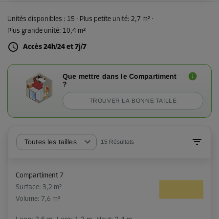
Unités disponibles :
15
· Plus petite unité
:
2,7 m²
·
Plus grande unité
:
10,4 m²
Accès 24h/24 et 7j/7
Que mettre dans le Compartiment
?
TROUVER LA BONNE TAILLE
Toutes les tailles
15
Résultats
Compartiment 7
Surface: 3,2 m²
Volume: 7,6 m³
Long:
2,6
m
Larg:
1,2
m
Haut:
2,4
m