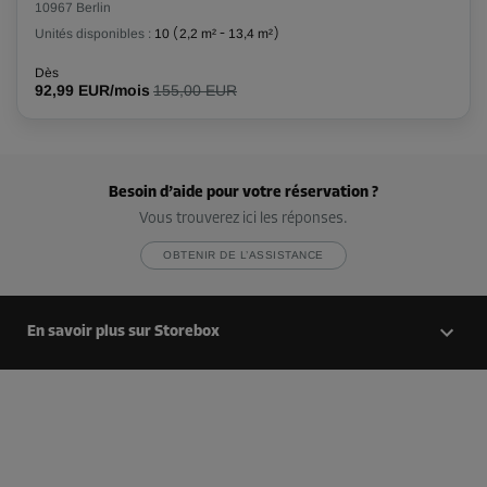
10967 Berlin
Compartiment 73
Unités disponibles :
10
(
2,2 m²
-
13,4 m²
)
Surface: 2,7 m²
Dès
Volume: 7,2 m³
92,99 EUR/mois
155,00 EUR
Long:
1,4
m
Larg:
1,9
m
Haut:
2,7
m
-10%
Besoin d’aide pour votre réservation ?
Dès
Vous trouverez ici les réponses.
96,00 EUR/mois
86,39 EUR/mois
OBTENIR DE L’ASSISTANCE
Compartiment 75
En savoir plus sur Storebox
Surface: 2,9 m²
Volume: 7,8 m³
Long:
1,4
m
Larg:
1,9
m
Haut:
2,7
m
-10%