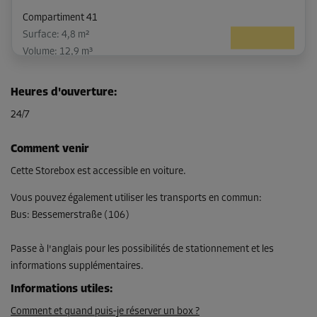
Compartiment 41
Surface: 4,8 m²
Volume: 12,9 m³
Long:
3,4
m
Larg:
1,4
m
Haut:
2,7
m
Heures d'ouverture
:
-10%
24/7
Dès
161,00 EUR/mois
Comment venir
144,89 EUR/mois
Cette Storebox est accessible en voiture.
Vous pouvez également utiliser les transports en commun
:
Bus
:
Bessemerstraße (106)
Compartiment 43
Surface: 10,4 m²
Passe à l'anglais pour les possibilités de stationnement et les
Volume: 28 m³
informations supplémentaires.
Long:
3,05
m
Larg:
3,4
m
Haut:
2,7
m
Informations utiles
:
Dès
Comment et quand puis-je réserver un box ?