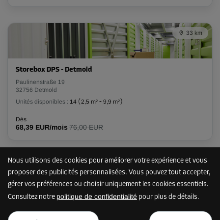
Compartiment 38
33 km
Surface: 9,1 m²
Volume: 22,8 m³
Storebox DPS - Detmold
Long:
5,3
m
Larg:
1,7
m
Haut:
2,5
m
Paulinenstraße 19
32756 Detmold
Dès
162,00 EUR/mois
Unités disponibles :
14
(
2,5 m²
-
9,9 m²
)
Dès
68,39 EUR/mois
76,00 EUR
Compartiment 69
Surface: 2,3 m²
Nous utilisons des cookies pour améliorer votre expérience et vous
Volume: 5,8 m³
34 km
proposer des publicités personnalisées. Vous pouvez tout accepter,
Long:
1,9
m
Larg:
1,2
m
Haut:
2,5
m
gérer vos préférences ou choisir uniquement les cookies essentiels.
politique de confidentialité
Consultez notre
pour plus de détails.
Dès
Storebox SEA - Bielefeld Sennestadt
dès
54,00 EUR/mois
AFFICHER LE PLAN
Elbeallee 152 - 156