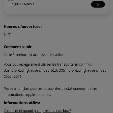
115,00 EUR/mois
Compartiment 11
Heures d'ouverture
:
Surface: 5,4 m²
24/7
Volume: 13,5 m³
Long:
3,8
m
Larg:
1,4
m
Haut:
2,5
m
Comment venir
Dès
Cette Storebox est accessible en voiture.
110,00 EUR/mois
Vous pouvez également utiliser les transports en commun
:
Bus
:
B.O.-Eidinghausen, Post (613, BO5), B.O.-Eidinghausen, Post
(BO5, BO7))
Compartiment 12
Surface: 4,3 m²
Passe à l'anglais pour les possibilités de stationnement et les
Volume: 10,8 m³
informations supplémentaires.
Long:
3,8
m
Larg:
1,1
m
Haut:
2,5
m
Informations utiles
:
Dès
Comment et quand puis-je réserver un box ?