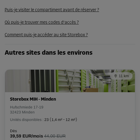
93,00 EUR/mois
Puis-je visiter le compartiment avant de réserver ?
Où puis-je trouver mes codes d'accès ?
Compartiment 13
Surface: 5,1 m²
Comment puis-je accéder au site Storebox ?
Volume: 12,8 m³
Long:
3,8
m
Larg:
1,3
m
Haut:
2,5
m
Autres sites dans les environs
Dès
106,00 EUR/mois
11 km
Compartiment 26
Surface: 2 m²
Storebox MIH - Minden
Volume: 5 m³
Hufschmiede 17-19
32423 Minden
Long:
1,7
m
Larg:
1,2
m
Haut:
2,5
m
Unités disponibles :
23
(
1,4 m²
-
12 m²
)
Dès
Dès
39,59 EUR/mois
44,00 EUR
47,00 EUR/mois