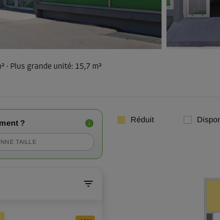
m²
·
Plus grande unité
:
15,7 m²
Réduit
Dispon
iment ?
NNE TAILLE