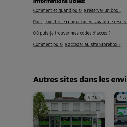
Long:
3,1
m
Larg:
2,7
m
Haut:
2,6
m
Informations utiles
:
Comment et quand puis-je réserver un box ?
Compartiment 15
Puis-je visiter le compartiment avant de réserv
Surface: 2 m²
Où puis-je trouver mes codes d'accès ?
Volume: 6 m³
Comment puis-je accéder au site Storebox ?
Long:
1,6
m
Larg:
1,3
m
Haut:
2,6
m
Compartiment 16
Surface: 1,9 m²
Autres sites dans les env
Volume: 5,7 m³
Long:
1,6
m
Larg:
1,2
m
Haut:
2,6
m
7 km
Plus
Compartiment 17
Surface: 1,9 m²