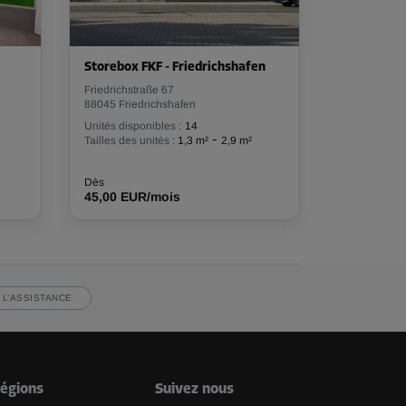
Storebox FKF - Friedrichshafen
Friedrichstraße 67
88045 Friedrichshafen
Unités disponibles :
14
-
Tailles des unités :
1,3 m²
2,9 m²
Dès
45,00 EUR/mois
 L’ASSISTANCE
égions
Suivez nous