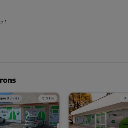
er ?
-10%
89,00 EUR/mois
Dès
80,09 EUR/mois
-10%
irons
85,00 EUR/mois
Dès
76,49 EUR/mois
 que 8 unités
9 km
-10%
85,00 EUR/mois