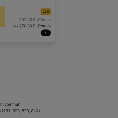
-10%
301,00 EUR/mois
Dès
270,89 EUR/mois
-10%
301,00 EUR/mois
Dès
270,89 EUR/mois
-10%
s en commun
:
263,00 EUR/mois
n (131, 820, 830, 840)
Dès
236,69 EUR/mois