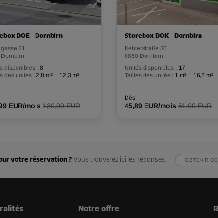
Dès
76,49 EUR/mois
ebox DOE - Dornbirn
Storebox DOK - Dornbirn
ngasse 31
Kehlerstraße 30
 Dornbirn
6850 Dornbirn
-10%
s disponibles :
8
Unités disponibles :
17
-
-
es des unités :
2,8 m²
12,3 m²
Tailles des unités :
1 m²
16,2 m²
85,00 EUR/mois
Dès
76,49 EUR/mois
Dès
,99 EUR/mois
130,00 EUR
45,89 EUR/mois
51,00 EUR
-10%
93,00 EUR/mois
our votre réservation ?
Vous trouverez ici les réponses.
OBTENIR DE
Dès
83,69 EUR/mois
ralités
Notre offre
R