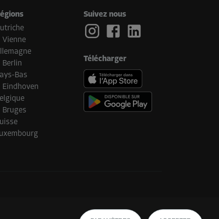
égions
Suivez nous
utriche
Vienne
llemagne
Télécharger
Berlin
ays-Bas
Eindhoven
elgique
Bruges
uisse
uxembourg