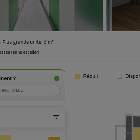
·
Plus grande unité
:
6 m²
ussée (sans escalier)
Réduit
Dispon
iment ?
NNE TAILLE