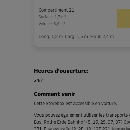
Compartiment 21
Surface: 1,7 m²
Volume: 3,6 m³
Long:
1,2
m
Larg:
1,5
m
Haut:
2,4
m
Compartiment 22
Surface: 1,7 m²
Heures d'ouverture
:
Volume: 3,6 m³
24/7
Long:
1,2
m
Larg:
1,5
m
Haut:
2,4
m
Comment venir
Cette Storebox est accessible en voiture.
Compartiment 24
Surface: 2,2 m²
Vous pouvez également utiliser les transport
Volume: 3,4 m³
Bus
:
Rothe Erde Bahnhof (5, 15, 25, 37, 37) Goe
37}, Elsassstraße (2, 2E, 12, 12E,22), Kennedy