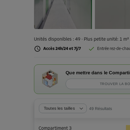
Unités disponibles :
49
· Plus petite unité
:
1 m²
Accès 24h/24 et 7j/7
Entrée rez-de-cha
Que mettre dans le Compart
TROUVER LA BO
Toutes les tailles
49
Résultats
Compartiment 3