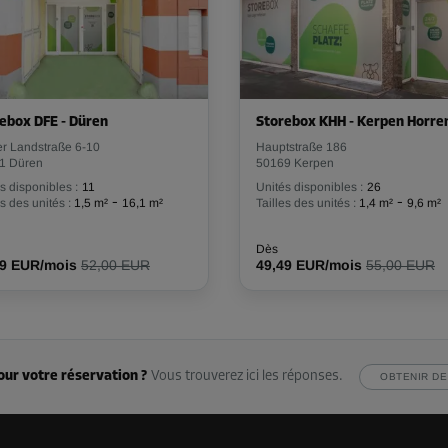
Dès
91,79 EUR/mois
ebox DFE - Düren
Storebox KHH - Kerpen Horr
-10%
er Landstraße 6-10
Hauptstraße 186
102,00 EUR/mois
1 Düren
50169 Kerpen
Dès
91,79 EUR/mois
s disponibles :
11
Unités disponibles :
26
-
-
es des unités :
1,5 m²
16,1 m²
Tailles des unités :
1,4 m²
9,6 m²
Dès
79 EUR/mois
52,00 EUR
49,49 EUR/mois
55,00 EUR
-10%
57,00 EUR/mois
Dès
51,29 EUR/mois
our votre réservation ?
Vous trouverez ici les réponses.
OBTENIR DE