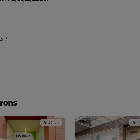
-10%
61,00 EUR/mois
er ?
Dès
54,89 EUR/mois
-10%
57,00 EUR/mois
Dès
51,29 EUR/mois
irons
27 km
4
-10%
102,00 EUR/mois