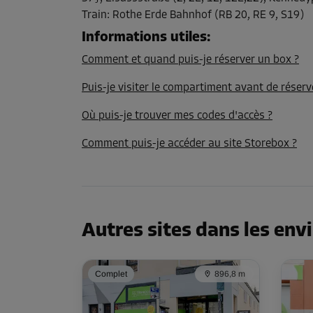
Long:
1,7
m
Larg:
1,4
m
Haut:
2,4
m
Train
:
Rothe Erde Bahnhof (RB 20, RE 9, S19)
Informations utiles
:
Compartiment 25
Comment et quand puis-je réserver un box ?
Surface: 1,5 m²
Volume: 3,1 m³
Puis-je visiter le compartiment avant de réserv
Où puis-je trouver mes codes d'accès ?
Long:
1,2
m
Larg:
1,3
m
Haut:
2,4
m
Comment puis-je accéder au site Storebox ?
Compartiment 26
Surface: 1,4 m²
Volume: 2,9 m³
Autres sites dans les env
Long:
1,2
m
Larg:
1,2
m
Haut:
2,4
m
Complet
896,8 m
Compartiment 28
Surface: 2,7 m²