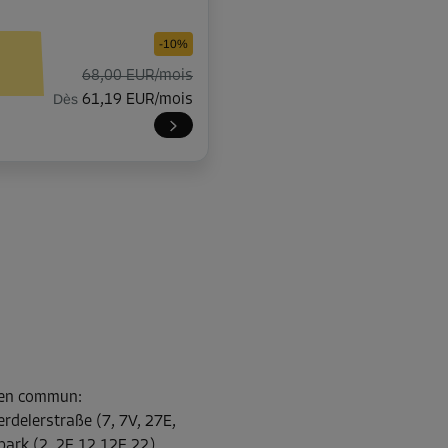
-10%
68,00 EUR/mois
Dès
61,19 EUR/mois
-10%
68,00 EUR/mois
Dès
61,19 EUR/mois
-10%
s en commun
:
86,00 EUR/mois
rdelerstraße (7, 7V, 27E,
Dès
77,39 EUR/mois
park (2, 2E,12,12E,22)