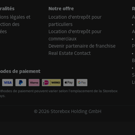
-10%
ralités
Notre offre
R
140,00 EUR/mois
ons légales et
Location d'entrepôt pour
A
Dès
125,99 EUR/mois
ction des
particuliers
ées
Location d'entrepôt pour
A
commerciaux
Devenir partenaire de franchise
P
-10%
Real Estate Contact
83,00 EUR/mois
B
Dès
74,69 EUR/mois
odes de paiement
S
L
thodes de paiement peuvent varier selon l’emplacement de la Storebox
ays.
-10%
53,00 EUR/mois
©
2026
Storebox Holding GmbH
Dès
47,69 EUR/mois