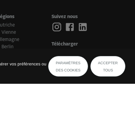
égions
Suivez nous
utriche
Vienne
llemagne
Télécharger
Berlin
ays-Bas
Eindhoven
PARAMÈTRES
ACCEPTER
gérer vos préférences ou
elgique
DES COOKIES
TOUS
Bruges
uisse
uxembourg