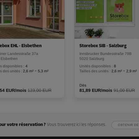
ebox EHL - Elsbethen
Storebox SIB - Salzburg
einer Landesstraße 37a
Innsbrucker Bundesstraße 79B
 Elsbethen
5020 Salzburg
s disponibles :
4
Unités disponibles :
8
-
-
es des unités :
2,6 m²
5,3 m²
Tailles des unités :
2,6 m²
2,9 m²
Dès
,54 EUR/mois
123,00 EUR
81,89 EUR/mois
91,00 EUR
our votre réservation ?
Vous trouverez ici les réponses.
OBTENIR DE