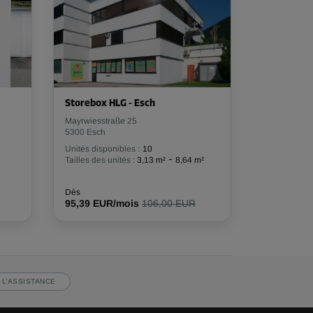
Storebox HLG - Esch
Mayrwiesstraße 25
5300 Esch
Unités disponibles :
10
-
Tailles des unités :
3,13 m²
8,64 m²
Dès
95,39 EUR/mois
106,00 EUR
 L’ASSISTANCE