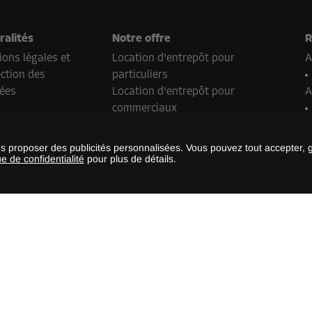
ralités
Notre offre
R
ons légales et
Location d'entrepôt pour
A
ction des
particuliers
ées
Location d'entrepôt pour
A
commerciaux
Devenir partenaire de franchise
P
Real Estate Contact
us proposer des publicités personnalisées. Vous pouvez tout accepter, 
ue de confidentialité
pour plus de détails.
B
odes de paiement
S
L
thodes de paiement peuvent varier selon l’emplacement de la Storebox
ays.
©
2026
Storebox Holding GmbH