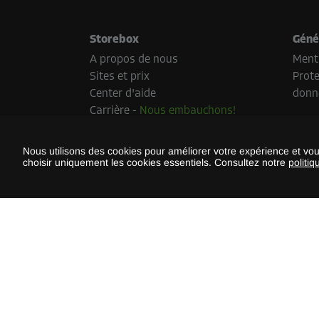
Storebox
Géné
A propos de nous
Menti
Sites et prix
Prote
Center d'aide
donn
Carrière
-
Nous embauchons!
Presse
Développement durable
Nous utilisons des cookies pour améliorer votre expérience et vo
choisir uniquement les cookies essentiels. Consultez notre
politiq
Méth
Les mé
et le p