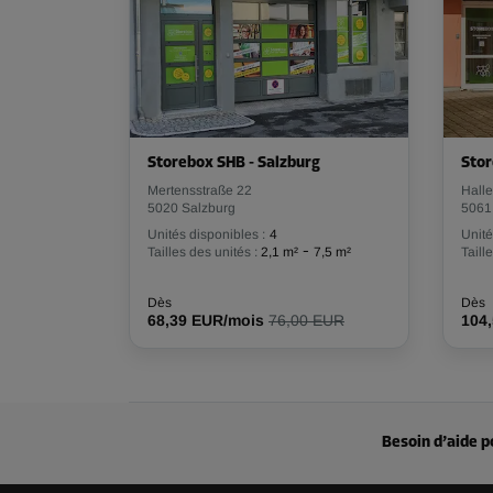
Storebox SHB - Salzburg
Stor
Mertensstraße 22
Hall
5020 Salzburg
5061
Unités disponibles :
4
Unité
-
Tailles des unités :
2,1 m²
7,5 m²
Taill
Dès
Dès
68,39 EUR/mois
76,00 EUR
104
Besoin d’aide p