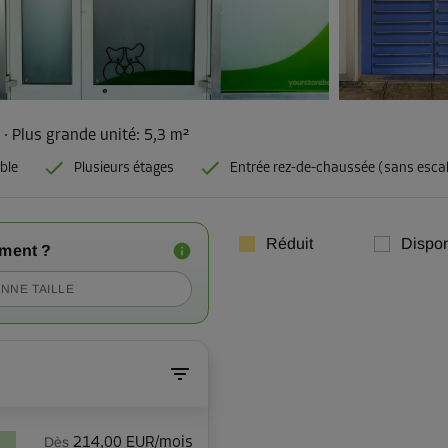
²
·
Plus grande unité
:
5,3 m²
ble
Plusieurs étages
Entrée rez-de-chaussée (sans escal
Réduit
Dispon
iment ?
NNE TAILLE
Dès
214,00 EUR/mois