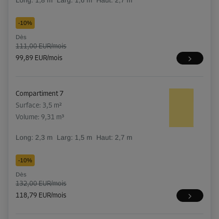
Long:
1,8
m
Larg:
1,6
m
Haut:
2,7
m
-10%
Dès
111,00 EUR/mois
99,89 EUR/mois
Compartiment 7
Surface: 3,5 m²
Volume: 9,31 m³
Long:
2,3
m
Larg:
1,5
m
Haut:
2,7
m
-10%
Dès
132,00 EUR/mois
118,79 EUR/mois