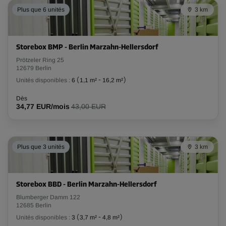
Plus que 6 unités
3 km
Volume: 10,77 m³
Long:
2,1
m
Larg:
1,9
m
Haut:
2,7
m
Storebox BMP - Berlin Marzahn-Hellersdorf
-10%
Prötzeler Ring 25
12679 Berlin
Dès
148,00 EUR/mois
Unités disponibles :
6
(
1,1 m²
-
16,2 m²
)
133,19 EUR/mois
Dès
34,77 EUR/mois
43,00 EUR
Plus que 3 unités
3 km
Storebox BBD - Berlin Marzahn-Hellersdorf
Blumberger Damm 122
12685 Berlin
Unités disponibles :
3
(
3,7 m²
-
4,8 m²
)