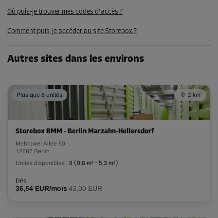
Dès
Où puis-je trouver mes codes d'accès ?
199,00 EUR/mois
Comment puis-je accéder au site Storebox ?
179,09 EUR/mois
Autres sites dans les environs
Compartiment 25
Surface: 4 m²
Volume: 10,77 m³
Plus que 8 unités
2 km
Long:
2,1
m
Larg:
1,9
m
Haut:
2,7
m
Storebox BMM - Berlin Marzahn-Hellersdorf
-10%
Mehrower Allee 50
Dès
12687 Berlin
148,00 EUR/mois
Unités disponibles :
8
(
0,8 m²
-
5,3 m²
)
133,19 EUR/mois
Dès
36,54 EUR/mois
43,00 EUR
Compartiment 26
Surface: 4 m²