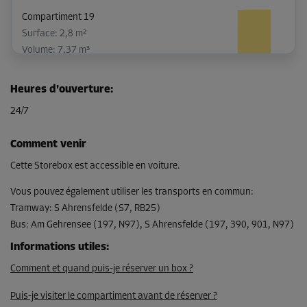
Compartiment 19
Surface: 2,8 m²
Volume: 7,37 m³
Long:
2,1
m
Larg:
1,3
m
Haut:
2,7
m
Heures d'ouverture
:
-10%
24/7
Dès
108,00 EUR/mois
Comment venir
97,19 EUR/mois
Cette Storebox est accessible en voiture.
Vous pouvez également utiliser les transports en commun
:
Tramway
:
S Ahrensfelde (S7, RB25)
Compartiment 23
Bus
:
Am Gehrensee (197, N97), S Ahrensfelde (197, 390, 901, N97)
Surface: 5,7 m²
Volume: 15,39 m³
Informations utiles
:
Comment et quand puis-je réserver un box ?
Long:
2,9
m
Larg:
2,2
m
Haut:
2,7
m
Puis-je visiter le compartiment avant de réserver ?
-10%