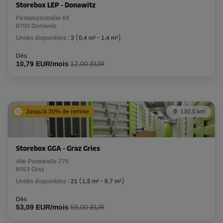
Storebox LEP - Donawitz
Pestalozzistraße 69
8700 Donawitz
Unités disponibles :
3
(
0,4 m²
-
1,4 m²
)
Dès
10,79 EUR/mois
12,00 EUR
Jusqu'à 20% de remise
130,0 km
Storebox GGA - Graz Gries
Alte Poststraße 275
8053 Graz
Unités disponibles :
21
(
1,5 m²
-
8,7 m²
)
Dès
53,09 EUR/mois
59,00 EUR