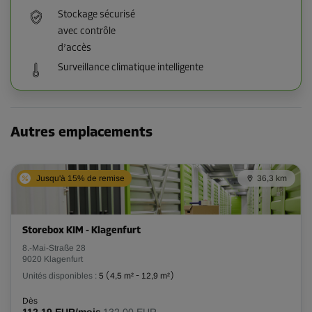
Stockage sécurisé
avec contrôle
d’accès
Surveillance climatique intelligente
Autres emplacements
Jusqu'à 15% de remise
36,3 km
Storebox KIM - Klagenfurt
8.-Mai-Straße 28
9020 Klagenfurt
Unités disponibles :
5
(
4,5 m²
-
12,9 m²
)
Dès