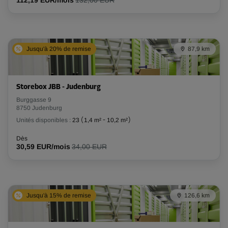
112,19 EUR/mois
132,00 EUR
Jusqu'à 20% de remise
87,9 km
Storebox JBB - Judenburg
Burggasse 9
8750 Judenburg
Unités disponibles :
23
(
1,4 m²
-
10,2 m²
)
Dès
30,59 EUR/mois
34,00 EUR
Jusqu'à 15% de remise
126,6 km