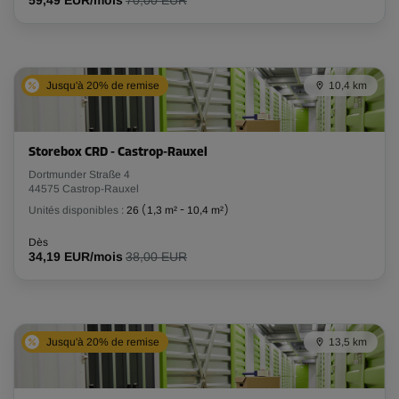
59,49 EUR/mois
70,00 EUR
Jusqu'à 20% de remise
10,4 km
Storebox CRD - Castrop-Rauxel
Dortmunder Straße 4
44575 Castrop-Rauxel
Unités disponibles :
26
(
1,3 m²
-
10,4 m²
)
Dès
34,19 EUR/mois
38,00 EUR
Jusqu'à 20% de remise
13,5 km