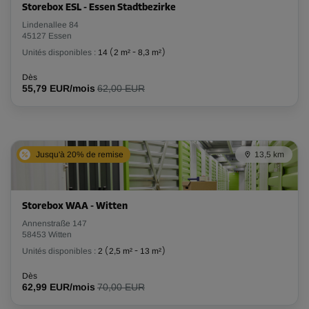
Storebox ESL - Essen Stadtbezirke
Lindenallee 84
45127 Essen
Unités disponibles :
14
(
2 m²
-
8,3 m²
)
Dès
55,79 EUR/mois
62,00 EUR
Jusqu'à 20% de remise
13,5 km
Storebox WAA - Witten
Annenstraße 147
58453 Witten
Unités disponibles :
2
(
2,5 m²
-
13 m²
)
Dès
62,99 EUR/mois
70,00 EUR