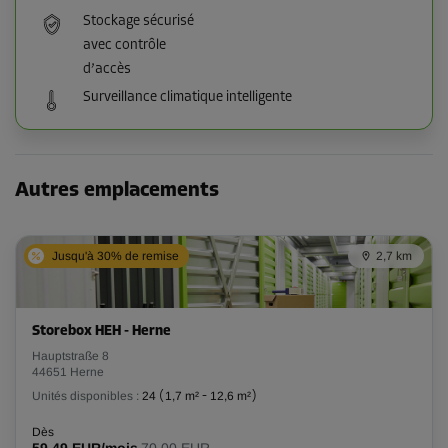
Stockage sécurisé
avec contrôle
d’accès
Surveillance climatique intelligente
Autres emplacements
Jusqu'à 30% de remise
2,7 km
Storebox HEH - Herne
Hauptstraße 8
44651 Herne
Unités disponibles :
24
(
1,7 m²
-
12,6 m²
)
Dès