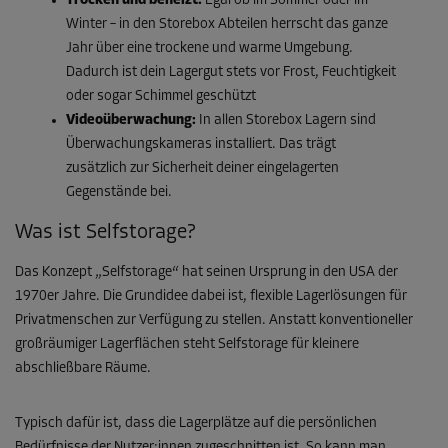
Trocken und beheizt:
Egal ob im Sommer oder im
Winter – in den Storebox Abteilen herrscht das ganze
Jahr über eine trockene und warme Umgebung.
Dadurch ist dein Lagergut stets vor Frost, Feuchtigkeit
oder sogar Schimmel geschützt
Videoüberwachung:
In allen Storebox Lagern sind
Überwachungskameras installiert. Das trägt
zusätzlich zur Sicherheit deiner eingelagerten
Gegenstände bei.
Was ist Selfstorage?
Das Konzept „Selfstorage“ hat seinen Ursprung in den USA der
1970er Jahre. Die Grundidee dabei ist, flexible Lagerlösungen für
Privatmenschen zur Verfügung zu stellen. Anstatt konventioneller
großräumiger Lagerflächen steht Selfstorage für kleinere
abschließbare Räume.
Typisch dafür ist, dass die Lagerplätze auf die persönlichen
Bedürfnisse der Nutzer:innen zugeschnitten ist. So kann man