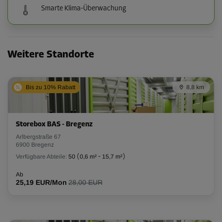
Smarte Klima-Überwachung
Weitere Standorte
Bis zu 10% Rabatt
8,8 km
Storebox BAS - Bregenz
Arlbergstraße 67
6900 Bregenz
Verfügbare Abteile:
50
(
0,6 m²
-
15,7 m²
)
Ab
25,19 EUR/Mon
28,00 EUR