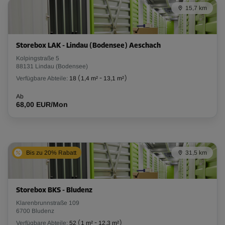
15,7 km
Storebox LAK - Lindau (Bodensee) Aeschach
Kolpingstraße 5
88131 Lindau (Bodensee)
Verfügbare Abteile:
18
(
1,4 m²
-
13,1 m²
)
Ab
68,00 EUR/Mon
Bis zu 20% Rabatt
31,5 km
Storebox BKS - Bludenz
Klarenbrunnstraße 109
6700 Bludenz
Verfügbare Abteile:
52
(
1 m²
-
12,3 m²
)