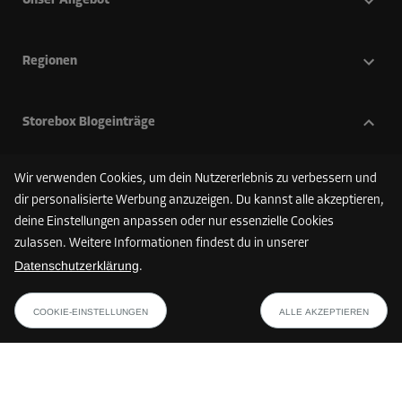
Unser Angebot
Regionen
Storebox Blogeinträge
Schuhaufbewahrung
Wir verwenden Cookies, um dein Nutzererlebnis zu verbessern und
Balkon überwintern - Mit dieser Checkliste machst du deinen
dir personalisierte Werbung anzuzeigen. Du kannst alle akzeptieren,
Balkon winterfest
deine Einstellungen anpassen oder nur essenzielle Cookies
Die richtige Lagerraumgröße berechnen
zulassen. Weitere Informationen findest du in unserer
Selfstorage in Innsbruck | Dein Lagerplatz in Tirols
Datenschutzerklärung
.
Landeshauptstadt
myflexbox in Storebox nutzen – Pakete 24/7 abholen
FINDE DEINE STOREBOX
COOKIE-EINSTELLUNGEN
ALLE AKZEPTIEREN
Zahlungsmethoden