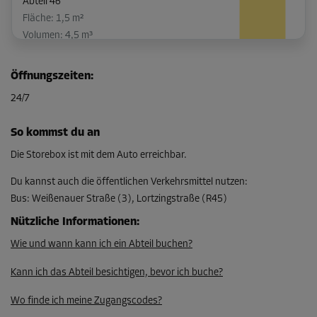
Abteil 46
Fläche: 1,5 m²
Volumen: 4,5 m³
L:
1,4
m
B:
1,1
m
H:
3
m
Öffnungszeiten
:
-10%
24/7
Ab
65,00 EUR/Mon
So kommst du an
58,49 EUR/Mon
Die Storebox ist mit dem Auto erreichbar.
Du kannst auch die öffentlichen Verkehrsmittel nutzen
:
Bus
:
Weißenauer Straße (3), Lortzingstraße (R45)
Abteil 6
Fläche: 1,6 m²
Nützliche Informationen
:
Volumen: 4,8 m³
Wie und wann kann ich ein Abteil buchen?
L:
1,3
m
B:
1,2
m
H:
3
m
Kann ich das Abteil besichtigen, bevor ich buche?
-10%
Wo finde ich meine Zugangscodes?