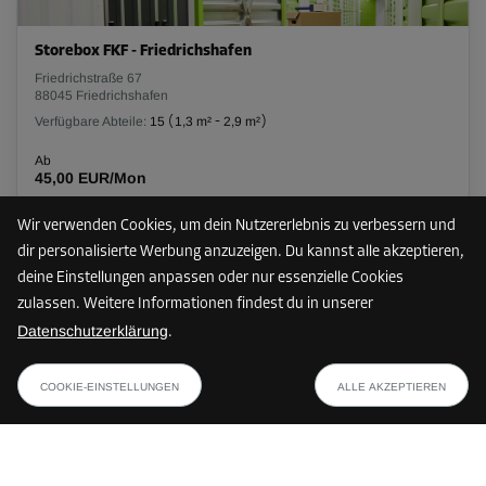
Storebox FKF - Friedrichshafen
Friedrichstraße 67
88045 Friedrichshafen
Verfügbare Abteile:
15
(
1,3 m²
-
2,9 m²
)
Ab
45,00 EUR/Mon
Wir verwenden Cookies, um dein Nutzererlebnis zu verbessern und
dir personalisierte Werbung anzuzeigen. Du kannst alle akzeptieren,
25 km
deine Einstellungen anpassen oder nur essenzielle Cookies
zulassen. Weitere Informationen findest du in unserer
Datenschutzerklärung
.
Storebox LAK - Lindau (Bodensee) Aeschach
ab
PLAN ANZEIGEN
Kolpingstraße 5
58,49 EUR/Mon
COOKIE-EINSTELLUNGEN
ALLE AKZEPTIEREN
88131 Lindau (Bodensee)
Verfügbare Abteile:
17
(
1,4 m²
-
13,1 m²
)
Ab
68,00 EUR/Mon