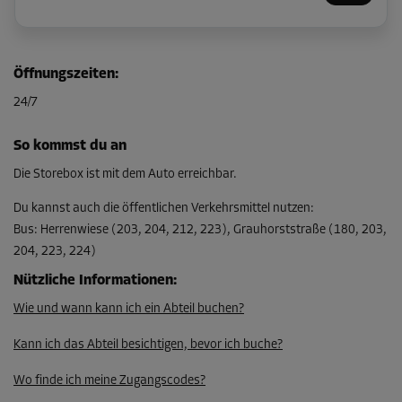
Abteil 6
Öffnungszeiten
:
Fläche: 4,5 m²
24/7
Volumen: 13,5 m³
L:
3,1
m
B:
1,5
m
H:
3
m
So kommst du an
Ab
Die Storebox ist mit dem Auto erreichbar.
148,00 EUR/Mon
Du kannst auch die öffentlichen Verkehrsmittel nutzen
:
Bus
:
Herrenwiese (203, 204, 212, 223), Grauhorststraße (180, 203,
204, 223, 224)
Abteil 8
Fläche: 6,6 m²
Nützliche Informationen
:
Volumen: 19,8 m³
Wie und wann kann ich ein Abteil buchen?
L:
3,2
m
B:
2,1
m
H:
3
m
Kann ich das Abteil besichtigen, bevor ich buche?
Ab
Wo finde ich meine Zugangscodes?
193,00 EUR/Mon