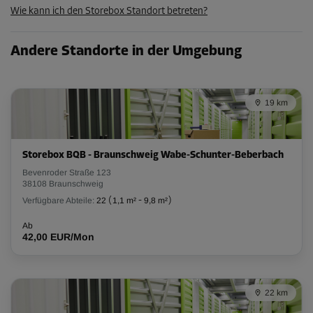
Wie kann ich den Storebox Standort betreten?
Abteil 12
Andere Standorte in der Umgebung
Fläche: 2,6 m²
Volumen: 7,8 m³
L:
2
m
B:
1,3
m
H:
3
m
19 km
Ab
95,00 EUR/Mon
Storebox BQB - Braunschweig Wabe-Schunter-Beberbach
Bevenroder Straße 123
38108 Braunschweig
Abteil 17
Verfügbare Abteile:
22
(
1,1 m²
-
9,8 m²
)
Fläche: 2,4 m²
Volumen: 7,2 m³
Ab
42,00 EUR/Mon
L:
1,6
m
B:
1,5
m
H:
3
m
Ab
89,00 EUR/Mon
22 km