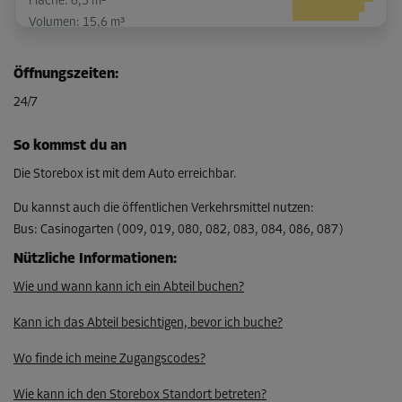
Fläche: 6,5 m²
Volumen: 15,6 m³
L:
3,7
m
B:
1,8
m
H:
2,4
m
Öffnungszeiten
:
-15%
24/7
Ab
163,00 EUR/Mon
So kommst du an
138,54 EUR/Mon
Die Storebox ist mit dem Auto erreichbar.
Du kannst auch die öffentlichen Verkehrsmittel nutzen
:
Bus
:
Casinogarten (009, 019, 080, 082, 083, 084, 086, 087)
Nützliche Informationen
:
Wie und wann kann ich ein Abteil buchen?
Kann ich das Abteil besichtigen, bevor ich buche?
Wo finde ich meine Zugangscodes?
Wie kann ich den Storebox Standort betreten?