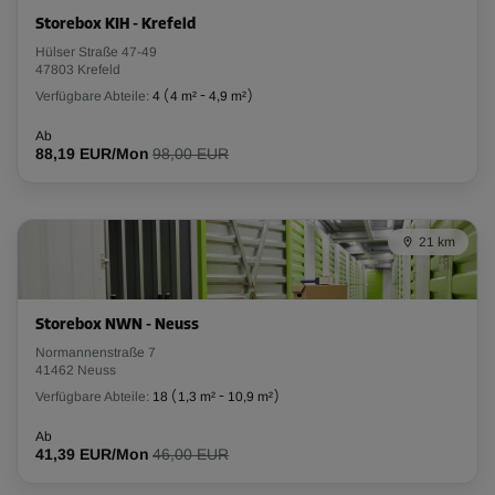
Storebox KIH - Krefeld
Hülser Straße 47-49
47803 Krefeld
Verfügbare Abteile:
4
(
4 m²
-
4,9 m²
)
Ab
88,19 EUR/Mon
98,00 EUR
21 km
Storebox NWN - Neuss
Normannenstraße 7
41462 Neuss
Verfügbare Abteile:
18
(
1,3 m²
-
10,9 m²
)
Ab
41,39 EUR/Mon
46,00 EUR