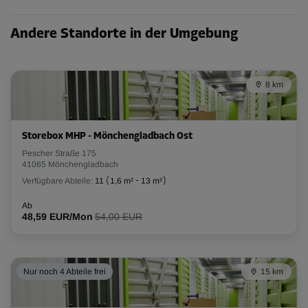
Andere Standorte in der Umgebung
8 km
Storebox MHP - Mönchengladbach Ost
Pescher Straße 175
41065 Mönchengladbach
Verfügbare Abteile:
11
(
1,6 m²
-
13 m²
)
Ab
48,59 EUR/Mon
54,00 EUR
Nur noch 4 Abteile frei
15 km