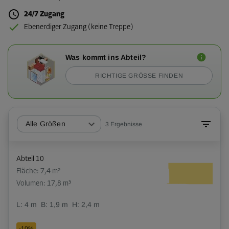
24/7 Zugang
Ebenerdiger Zugang (keine Treppe)
Was kommt ins Abteil?
RICHTIGE GRÖSSE FINDEN
Alle Größen
3
Ergebnisse
Abteil 10
Fläche: 7,4 m²
Volumen: 17,8 m³
L:
4
m
B:
1,9
m
H:
2,4
m
-10%