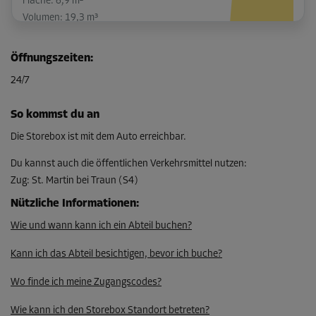
Fläche: 6,9 m²
Volumen: 19,3 m³
L:
3,2
m
B:
2,2
m
H:
2,8
m
Öffnungszeiten
:
-10%
24/7
Ab
201,00 EUR/Mon
So kommst du an
180,89 EUR/Mon
Die Storebox ist mit dem Auto erreichbar.
Du kannst auch die öffentlichen Verkehrsmittel nutzen
:
Zug
:
St. Martin bei Traun (S4)
Abteil 27
Fläche: 1,7 m²
Nützliche Informationen
:
Volumen: 4,8 m³
Wie und wann kann ich ein Abteil buchen?
L:
1,6
m
B:
1,1
m
H:
2,8
m
Kann ich das Abteil besichtigen, bevor ich buche?
-20%
Wo finde ich meine Zugangscodes?
Ab
Wie kann ich den Storebox Standort betreten?
64,00 EUR/Mon