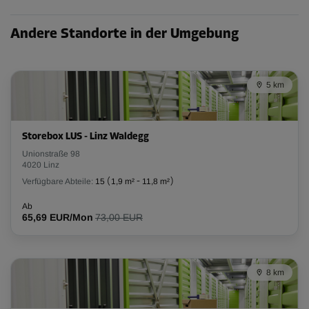
51,19 EUR/Mon
Andere Standorte in der Umgebung
Abteil 41
Fläche: 4,5 m²
5 km
Volumen: 12,6 m³
L:
2,7
m
B:
1,7
m
H:
2,8
m
Storebox LUS - Linz Waldegg
Unionstraße 98
-20%
4020 Linz
Ab
Verfügbare Abteile:
15
(
1,9 m²
-
11,8 m²
)
145,00 EUR/Mon
115,99 EUR/Mon
Ab
65,69 EUR/Mon
73,00 EUR
Abteil 12
8 km
Fläche: 2,2 m²
Volumen: 6,2 m³