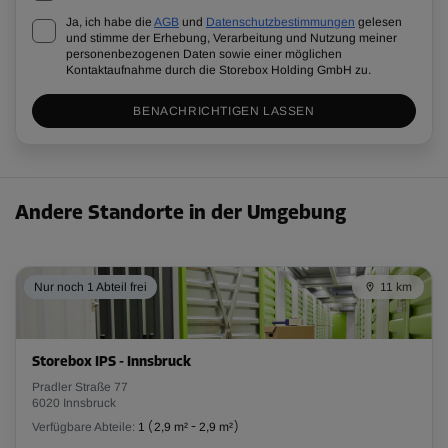
Ja, ich habe die
AGB
und
Datenschutzbestimmungen
gelesen
und stimme der Erhebung, Verarbeitung und Nutzung meiner
personenbezogenen Daten sowie einer möglichen
Kontaktaufnahme durch die Storebox Holding GmbH zu.
BENACHRICHTIGEN LASSEN
Andere Standorte in der Umgebung
Nur noch 1 Abteil frei
11 km
Storebox IPS - Innsbruck
Pradler Straße 77
6020 Innsbruck
Verfügbare Abteile:
1
(
2,9 m²
-
2,9 m²
)