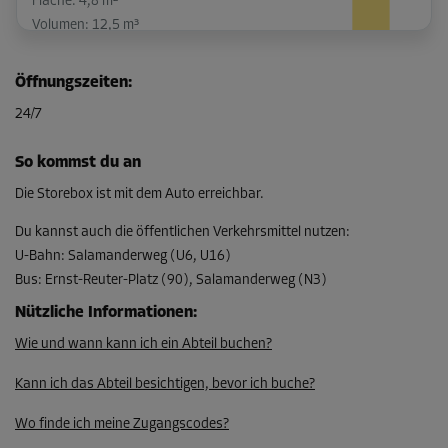
Fläche: 4,8 m²
Volumen: 12,5 m³
L:
3
m
B:
1,6
m
H:
2,6
m
Öffnungszeiten
:
-10%
24/7
Ab
203,00 EUR/Mon
So kommst du an
182,69 EUR/Mon
Die Storebox ist mit dem Auto erreichbar.
Du kannst auch die öffentlichen Verkehrsmittel nutzen
:
U-Bahn
:
Salamanderweg (U6, U16)
Abteil 6
Bus
:
Ernst-Reuter-Platz (90), Salamanderweg (N3)
Fläche: 3,6 m²
Volumen: 9,4 m³
Nützliche Informationen
:
Wie und wann kann ich ein Abteil buchen?
L:
3
m
B:
1,2
m
H:
2,6
m
Kann ich das Abteil besichtigen, bevor ich buche?
-30%
Ab
Wo finde ich meine Zugangscodes?
165,00 EUR/Mon