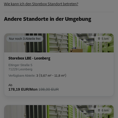
Wie kann ich den Storebox Standort betreten?
115,49 EUR/Mon
Andere Standorte in der Umgebung
Abteil 11
Fläche: 2,4 m²
Volumen: 6,2 m³
Nur noch 3 Abteile frei
5 km
L:
2,1
m
B:
1,1
m
H:
2,6
m
Storebox LBE - Leonberg
-10%
Eltinger Straße 5
Ab
71229 Leonberg
119,00 EUR/Mon
Verfügbare Abteile:
3
(
5,67 m²
-
11,8 m²
)
107,09 EUR/Mon
Ab
178,19 EUR/Mon
198,00 EUR
Abteil 15
Fläche: 1,8 m²
6 km
Volumen: 4,7 m³