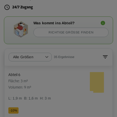
24/7 Zugang
Was kommt ins Abteil?
RICHTIGE GRÖSSE FINDEN
Alle Größen
35
Ergebnisse
Abteil 6
Fläche: 3 m²
Volumen: 9 m³
L:
1,9
m
B:
1,6
m
H:
3
m
-10%