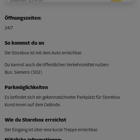
Volumen: 23,4 m³
L:
4
m
B:
2
m
H:
3
m
Öffnungszeiten
:
-10%
24/7
Ab
249,00 EUR/Mon
So kommst du an
224,09 EUR/Mon
Die Storebox ist mit dem Auto erreichbar.
Du kannst auch die öffentlichen Verkehrsmittel nutzen
:
Bus
:
Siemens (502)
Abteil 13
Fläche: 2,5 m²
Parkmöglichkeiten
Volumen: 7,5 m³
Es befindet sich ein gekennzeichneter Parkplatz für Storebox
L:
1,9
m
B:
1,3
m
H:
3
m
Kund:innen auf dem Gelände.
-10%
Wie du Storebox erreichst
Ab
Der Eingang ist über eine kurze Treppe erreichbar.
113,00 EUR/Mon
101,69 EUR/Mon