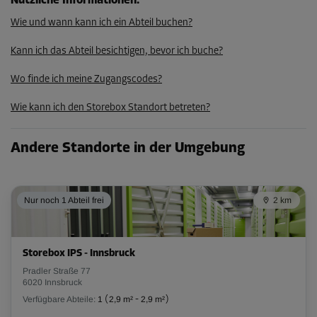
Nützliche Informationen
:
Wie und wann kann ich ein Abteil buchen?
Abteil 15
Kann ich das Abteil besichtigen, bevor ich buche?
Fläche: 9,1 m²
Wo finde ich meine Zugangscodes?
Volumen: 27,3 m³
Wie kann ich den Storebox Standort betreten?
L:
4,3
m
B:
2,1
m
H:
3
m
-10%
Andere Standorte in der Umgebung
Ab
267,00 EUR/Mon
240,29 EUR/Mon
Nur noch 1 Abteil frei
2 km
Abteil 16
Storebox IPS - Innsbruck
Fläche: 1,2 m²
Pradler Straße 77
Volumen: 3,6 m³
6020 Innsbruck
Verfügbare Abteile:
1
(
2,9 m²
-
2,9 m²
)
L:
1,3
m
B:
0,9
m
H:
3
m