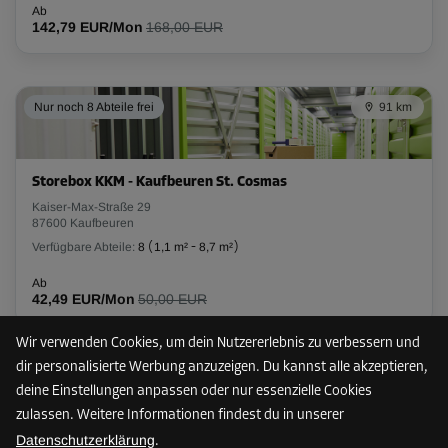
Ab
142,79 EUR/Mon
168,00 EUR
-10%
Ab
59,00 EUR/Mon
Nur noch 8 Abteile frei
91 km
53,09 EUR/Mon
Abteil 17
Storebox KKM - Kaufbeuren St. Cosmas
Fläche: 2,8 m²
Kaiser-Max-Straße 29
87600 Kaufbeuren
Volumen: 8,4 m³
Verfügbare Abteile:
8
(
1,1 m²
-
8,7 m²
)
L:
1,9
m
B:
1,5
m
H:
3
m
Ab
42,49 EUR/Mon
50,00 EUR
-10%
Wir verwenden Cookies, um dein Nutzererlebnis zu verbessern und
Ab
123,00 EUR/Mon
dir personalisierte Werbung anzuzeigen. Du kannst alle akzeptieren,
93 km
110,69 EUR/Mon
deine Einstellungen anpassen oder nur essenzielle Cookies
zulassen. Weitere Informationen findest du in unserer
Datenschutzerklärung
.