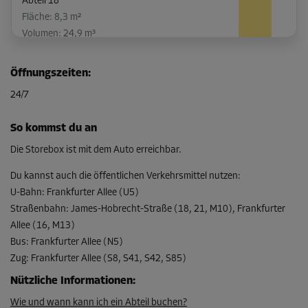
Abteil 18
Fläche: 8,3 m²
Volumen: 24,9 m³
L:
3,92
m
B:
2,11
m
H:
3
m
Öffnungszeiten
:
-15%
24/7
Ab
306,00 EUR/Mon
So kommst du an
260,09 EUR/Mon
Die Storebox ist mit dem Auto erreichbar.
Du kannst auch die öffentlichen Verkehrsmittel nutzen
:
U-Bahn
:
Frankfurter Allee (U5)
Straßenbahn
:
James-Hobrecht-Straße (18, 21, M10), Frankfurter
Allee (16, M13)
Bus
:
Frankfurter Allee (N5)
Zug
:
Frankfurter Allee (S8, S41, S42, S85)
Nützliche Informationen
:
Wie und wann kann ich ein Abteil buchen?