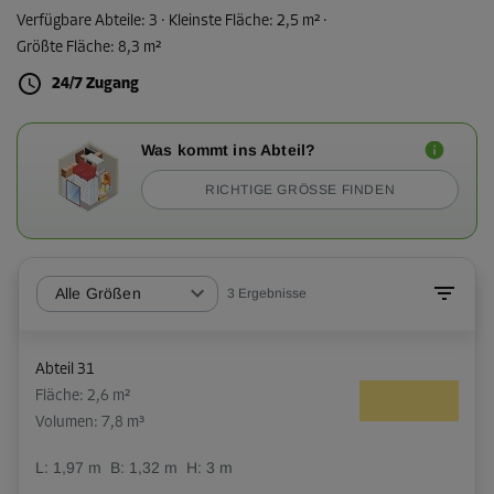
Verfügbare Abteile:
3
· Kleinste Fläche
:
2,5 m²
·
Größte Fläche
:
8,3 m²
24/7 Zugang
Was kommt ins Abteil?
RICHTIGE GRÖSSE FINDEN
Alle Größen
3
Ergebnisse
Abteil 31
Fläche: 2,6 m²
Volumen: 7,8 m³
L:
1,97
m
B:
1,32
m
H:
3
m