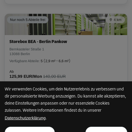
Nur noch 5 Abteile frei
4 km
Storebox BEA - Berlin Pankow
Bernkasteler Straße 1
13088 Berlin
Verfügbare Abteile:
5
(
2,9 m²
-
6,6 m²
)
Ab
125,99 EUR/Mon
140,00 EUR
Wir verwenden Cookies, um dein Nutzererlebnis zu verbessern und
dir personalisierte Werbung anzuzeigen. Du kannst alle akzeptieren,
Nur noch 5 Abteile frei
4 km
deine Einstellungen anpassen oder nur essenzielle Cookies
zulassen. Weitere Informationen findest du in unserer
Datenschutzerklärung
.
Storebox BPP - Berlin Pankow
ab
PLAN ANZEIGEN
Lehderstraße 66