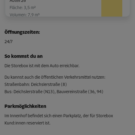
Abteil 26
Fläche: 3,5 m²
Volumen: 7,9 m³
L:
2,1
m
B:
1,7
m
H:
2,2
m
Öffnungszeiten
:
-35%
24/7
Ab
104,00 EUR/Mon
So kommst du an
67,59 EUR/Mon
Die Storebox ist mit dem Auto erreichbar.
Du kannst auch die öffentlichen Verkehrsmittel nutzen
:
Straßenbahn
:
Deichslerstraße (8)
Abteil 38
Bus
:
Deichslerstraße (N13), Bauvereinstraße (36, 94)
Fläche: 4,7 m²
Volumen: 10 m³
Parkmöglichkeiten
L:
3,8
m
B:
1,2
m
H:
2,2
m
Im Innenhof befindet sich einen Parkplatz, der für Storebox
Kund:innen reserviert ist.
-35%