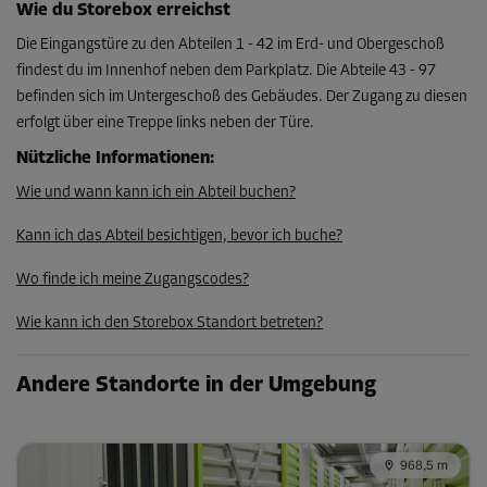
Ab
Wie du Storebox erreichst
130,00 EUR/Mon
Die Eingangstüre zu den Abteilen 1 - 42 im Erd- und Obergeschoß
84,49 EUR/Mon
findest du im Innenhof neben dem Parkplatz. Die Abteile 43 - 97
befinden sich im Untergeschoß des Gebäudes. Der Zugang zu diesen
erfolgt über eine Treppe links neben der Türe.
Abteil 48
Fläche: 2,5 m²
Nützliche Informationen
:
Volumen: 4,6 m³
Wie und wann kann ich ein Abteil buchen?
L:
1,7
m
B:
1,5
m
H:
1,8
m
Kann ich das Abteil besichtigen, bevor ich buche?
-35%
Wo finde ich meine Zugangscodes?
Ab
Wie kann ich den Storebox Standort betreten?
71,00 EUR/Mon
46,14 EUR/Mon
Andere Standorte in der Umgebung
Abteil 49
Fläche: 5,2 m²
968,5 m
Volumen: 9,5 m³