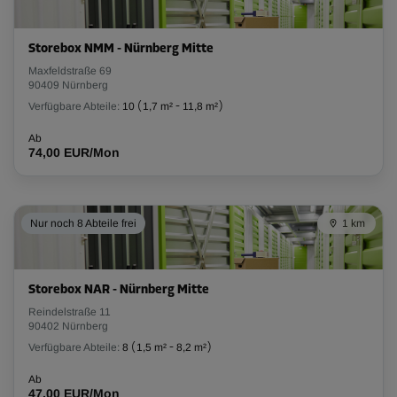
L:
3,1
m
B:
1,7
m
H:
1,8
m
Storebox NMM - Nürnberg Mitte
Maxfeldstraße 69
-35%
90409 Nürnberg
Ab
Verfügbare Abteile:
10
(
1,7 m²
-
11,8 m²
)
126,00 EUR/Mon
Ab
81,89 EUR/Mon
74,00 EUR/Mon
Abteil 51
Nur noch 8 Abteile frei
1 km
Fläche: 1,7 m²
Volumen: 3 m³
L:
1,5
m
B:
1,1
m
H:
1,8
m
Storebox NAR - Nürnberg Mitte
Reindelstraße 11
-35%
90402 Nürnberg
Verfügbare Abteile:
8
(
1,5 m²
-
8,2 m²
)
Ab
50,00 EUR/Mon
Ab
32,49 EUR/Mon
47,00 EUR/Mon