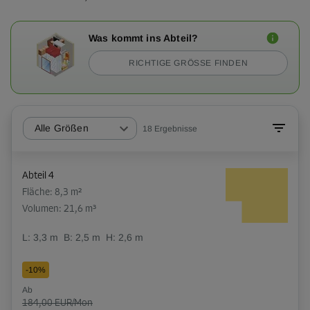
Was kommt ins Abteil?
RICHTIGE GRÖSSE FINDEN
Alle Größen
18
Ergebnisse
Abteil 4
Fläche: 8,3 m²
Volumen: 21,6 m³
L:
3,3
m
B:
2,5
m
H:
2,6
m
-10%
Ab
184,00 EUR/Mon