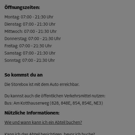
L:
2,3
m
B:
1,9
m
H:
2,6
m
Öffnungszeiten
:
-10%
Montag
:
07:00
-
21:30
Uhr
Dienstag
:
07:00
-
21:30
Uhr
Ab
119,00 EUR/Mon
Mittwoch
:
07:00
-
21:30
Uhr
107,09 EUR/Mon
Donnerstag
:
07:00
-
21:30
Uhr
Freitag
:
07:00
-
21:30
Uhr
Samstag
:
07:00
-
21:30
Uhr
Sonntag
Abteil 17
:
07:00
-
21:30
Uhr
Fläche: 9,8 m²
So kommst du an
Volumen: 25,5 m³
Die Storebox ist mit dem Auto erreichbar.
L:
4
m
B:
2,5
m
H:
2,6
m
Du kannst auch die öffentlichen Verkehrsmittel nutzen
:
-10%
Bus
:
Am Kotthauserweg (828, 848E, 854, 854E, NE3)
Ab
Nützliche Informationen
:
204,00 EUR/Mon
Wie und wann kann ich ein Abteil buchen?
183,59 EUR/Mon
Kann ich das Abteil besichtigen, bevor ich buche?