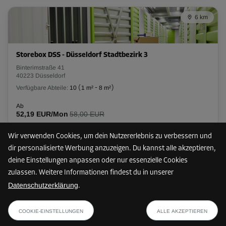
-10%
Ab
6 km
93,00 EUR/Mon
83,69 EUR/Mon
Storebox DSS - Düsseldorf Stadtbezirk 3
Binterimstraße 41
Abteil 30
40223 Düsseldorf
Fläche: 8,4 m²
Verfügbare Abteile:
10
(
1 m²
-
8 m²
)
Volumen: 21,8 m³
Ab
52,19 EUR/Mon
58,00 EUR
L:
3,2
m
B:
2,6
m
H:
2,6
m
Wir verwenden Cookies, um dein Nutzererlebnis zu verbessern und
-10%
dir personalisierte Werbung anzuzeigen. Du kannst alle akzeptieren,
8 km
Ab
deine Einstellungen anpassen oder nur essenzielle Cookies
185,00 EUR/Mon
zulassen. Weitere Informationen findest du in unserer
166,49 EUR/Mon
Datenschutzerklärung
.
Storebox DPD - Düsseldorf Stadtbezirk 1
ab
PLAN ANZEIGEN
Derendorfer Straße 10-12
41,39 EUR/Mon
COOKIE-EINSTELLUNGEN
ALLE AKZEPTIEREN
40479 Düsseldorf
Abteil 33
Verfügbare Abteile:
15
(
1,2 m²
-
3,2 m²
)