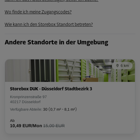
Abteil 22
Wo finde ich meine Zugangscodes?
Fläche: 5,7 m²
Wie kann ich den Storebox Standort betreten?
Volumen: 14,8 m³
L:
3,2
m
B:
1,8
m
H:
2,6
m
Andere Standorte in der Umgebung
-10%
Ab
6 km
146,00 EUR/Mon
131,39 EUR/Mon
Storebox DUK - Düsseldorf Stadtbezirk 3
Kronprinzenstraße 97
Abteil 25
40217 Düsseldorf
Fläche: 3,2 m²
Verfügbare Abteile:
30
(
0,7 m²
-
8,1 m²
)
Volumen: 8,3 m³
Ab
10,49 EUR/Mon
15,00 EUR
L:
3,2
m
B:
1
m
H:
2,6
m