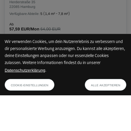
Herderstraße 35
22085 Hamburg
Verfügbare Abteile:
5
(
1,4 m²
-
7,8 m²
)
Ab
57,59 EUR/Mon
64,00 EUR
Wir verwenden Cookies, um dein Nutzererlebnis zu verbessern und
dir personalisierte Werbung anzuzeigen. Du kannst alle akzeptieren,
60 km
deine Einstellungen anpassen oder nur essenzielle Cookies
zulassen. Weitere Informationen findest du in unserer
Datenschutzerklärung
.
Storebox HLU - Hamburg-Nord
ab
PLAN ANZEIGEN
Lübecker Straße 101
121,49 EUR/Mon
COOKIE-EINSTELLUNGEN
ALLE AKZEPTIEREN
22087 Hamburg
Verfügbare Abteile:
23
(
0,8 m²
-
14,3 m²
)
Ab
25,19 EUR/Mon
28,00 EUR