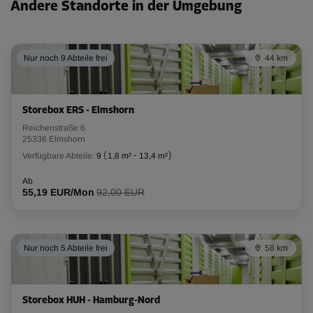
Andere Standorte in der Umgebung
Nur noch 9 Abteile frei
44 km
Storebox ERS - Elmshorn
Reichenstraße 6
25336 Elmshorn
Verfügbare Abteile:
9
(
1,8 m²
-
13,4 m²
)
Ab
55,19 EUR/Mon
92,00 EUR
Nur noch 5 Abteile frei
58 km
Storebox HUH - Hamburg-Nord