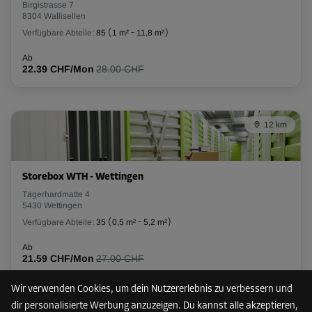
Birgistrasse 7
8304 Wallisellen
-10%
Verfügbare Abteile:
85
(
1 m²
-
11,8 m²
)
Ab
Ab
75.00 CHF/Mon
22.39 CHF/Mon
28.00 CHF
67.49 CHF/Mon
12 km
Abteil 6
Fläche: 9,6 m²
Volumen: 22,1 m³
Storebox WTH - Wettingen
L:
3,8
m
B:
2,5
m
H:
2,3
m
Tägerhardmatte 4
5430 Wettingen
-10%
Verfügbare Abteile:
35
(
0,5 m²
-
5,2 m²
)
Ab
Ab
314.00 CHF/Mon
21.59 CHF/Mon
27.00 CHF
282.59 CHF/Mon
Wir verwenden Cookies, um dein Nutzererlebnis zu verbessern und
dir personalisierte Werbung anzuzeigen. Du kannst alle akzeptieren,