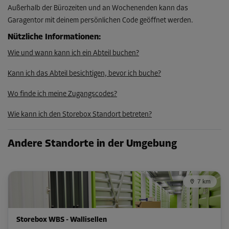
Außerhalb der Bürozeiten und an Wochenenden kann das
Garagentor mit deinem persönlichen Code geöffnet werden.
Abteil 60
Nützliche Informationen
:
Fläche: 0,6 m²
Wie und wann kann ich ein Abteil buchen?
Volumen: 1,4 m³
Kann ich das Abteil besichtigen, bevor ich buche?
L:
1,1
m
B:
0,5
m
H:
2,3
m
Wo finde ich meine Zugangscodes?
-10%
Wie kann ich den Storebox Standort betreten?
Ab
39.00 CHF/Mon
35.09 CHF/Mon
Andere Standorte in der Umgebung
Abteil 61
7 km
Fläche: 1,3 m²
Volumen: 3 m³
Storebox WBS - Wallisellen
L:
1,2
m
B:
1,1
m
H:
2,3
m