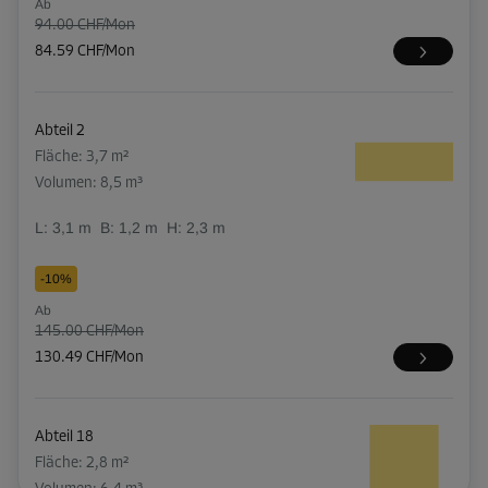
Ab
94.00 CHF/Mon
84.59 CHF/Mon
Abteil 2
Fläche: 3,7 m²
Volumen: 8,5 m³
L:
3,1
m
B:
1,2
m
H:
2,3
m
-10%
Ab
145.00 CHF/Mon
130.49 CHF/Mon
Abteil 18
Fläche: 2,8 m²