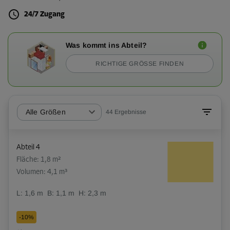
24/7 Zugang
Was kommt ins Abteil?
RICHTIGE GRÖSSE FINDEN
Alle Größen
44
Ergebnisse
Abteil 4
Fläche: 1,8 m²
Volumen: 4,1 m³
L:
1,6
m
B:
1,1
m
H:
2,3
m
-10%