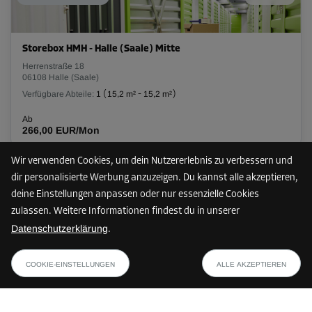
L:
1,8
m
B:
1,3
m
H:
2,8
m
-15%
Storebox HMH - Halle (Saale) Mitte
Ab
Herrenstraße 18
73,00 EUR/Mon
06108 Halle (Saale)
62,04 EUR/Mon
Verfügbare Abteile:
1
(
15,2 m²
-
15,2 m²
)
Ab
266,00 EUR/Mon
Abteil 14
Fläche: 5,5 m²
Wir verwenden Cookies, um dein Nutzererlebnis zu verbessern und
Volumen: 15,4 m³
dir personalisierte Werbung anzuzeigen. Du kannst alle akzeptieren,
75 km
deine Einstellungen anpassen oder nur essenzielle Cookies
L:
3,3
m
B:
1,7
m
H:
2,8
m
zulassen. Weitere Informationen findest du in unserer
Datenschutzerklärung
.
-15%
Storebox BQB - Braunschweig Wabe-Schunter-Beberbach
ab
PLAN ANZEIGEN
Bevenroder Straße 123
Ab
34,84 EUR/Mon
COOKIE-EINSTELLUNGEN
ALLE AKZEPTIEREN
38108 Braunschweig
136,00 EUR/Mon
Verfügbare Abteile:
21
(
1,1 m²
-
9,8 m²
)
115,59 EUR/Mon
Ab