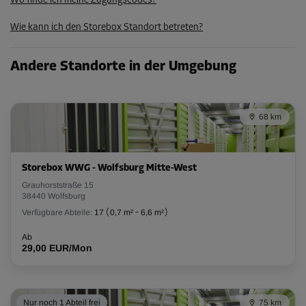
Wo finde ich meine Zugangscodes?
152,99 EUR/Mon
Wie kann ich den Storebox Standort betreten?
Abteil 16
Andere Standorte in der Umgebung
Fläche: 11,5 m²
Volumen: 32,2 m³
68 km
L:
5,4
m
B:
2,1
m
H:
2,8
m
-15%
Storebox WWG - Wolfsburg Mitte-West
Ab
Grauhorststraße 15
240,00 EUR/Mon
38440 Wolfsburg
203,99 EUR/Mon
Verfügbare Abteile:
17
(
0,7 m²
-
6,6 m²
)
Ab
29,00 EUR/Mon
Abteil 18
Fläche: 2,4 m²
Volumen: 6,7 m³
Nur noch 1 Abteil frei
75 km