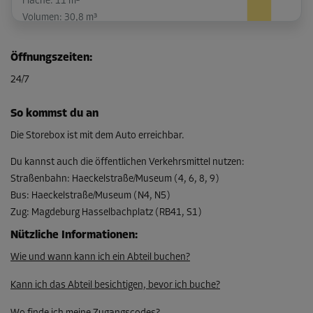
Fläche: 11 m²
Volumen: 30,8 m³
L:
5,3
m
B:
2,1
m
H:
2,8
m
Öffnungszeiten
:
-15%
24/7
Ab
232,00 EUR/Mon
So kommst du an
197,19 EUR/Mon
Die Storebox ist mit dem Auto erreichbar.
Du kannst auch die öffentlichen Verkehrsmittel nutzen
:
Straßenbahn
:
Haeckelstraße/Museum (4, 6, 8, 9)
Abteil 1
Bus
:
Haeckelstraße/Museum (N4, N5)
Fläche: 7,8 m²
Zug
:
Magdeburg Hasselbachplatz (RB41, S1)
Volumen: 21,8 m³
Nützliche Informationen
:
L:
4,1
m
B:
1,9
m
H:
2,8
m
Wie und wann kann ich ein Abteil buchen?
-15%
Kann ich das Abteil besichtigen, bevor ich buche?
Ab
180,00 EUR/Mon