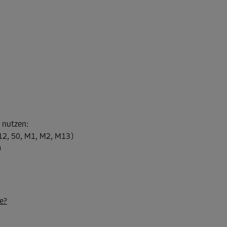
l nutzen
:
12, 50, M1, M2, M13)
)
e?