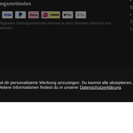
ungsmethoden
B
S
rfügbaren Zahlungsmethoden können je nach Storebox-Standort und
ariieren.
L
achst du deinen Balkon winterfest
abholen
 dir personalisierte Werbung anzuzeigen. Du kannst alle akzeptieren,
eitere Informationen findest du in unserer
Datenschutzerklärung
.
 Tirols Landeshauptstadt
ie Kondo und Storebox
©
2026
Storebox Holding GmbH