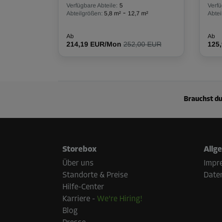
Verfügbare Abteile:
5
Verfü
-
Abteilgrößen:
5,8 m²
12,7 m²
Abtei
Ab
Ab
214,19 EUR/Mon
252,00 EUR
125
Brauchst du
Storebox
Allg
Über uns
Impr
Standorte & Preise
Date
Hilfe-Center
Karriere
-
We're Hiring!
Blog