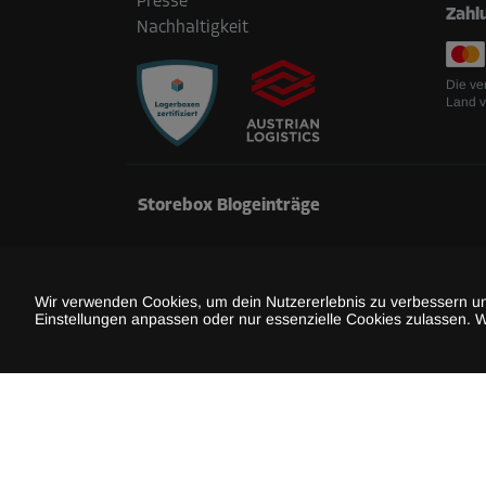
Presse
Zahl
Nachhaltigkeit
Die ve
Land v
Storebox Blogeinträge
Balkon überwintern - Mit dieser Checkliste m
myflexbox in Storebox nutzen – Pakete 24/7 
Wir verwenden Cookies, um dein Nutzererlebnis zu verbessern und
Einstellungen anpassen oder nur essenzielle Cookies zulassen. W
Bücher korrekt einlagern
Selfstorage in Innsbruck | Dein Lagerplatz in
Aufräumen, ausmisten & aufheben | Mit Mar