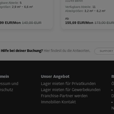
10249 Berlin
gbare Abteile:
5
-
lgrößen:
2,9 m²
6,6 m²
Verfügbare Abteile:
11
-
Abteilgrößen:
3,2 m²
6,2 m²
Ab
,99 EUR/Mon
140,00 EUR
155,69 EUR/Mon
173,00 EUR
 Hilfe bei deiner Buchung?
Hier findest du die Antworten.
SUPPORT 
emein
Unser Angebot
R
essum und
Lager mieten für Privatkunden
Ö
nschutz
Lager mieten für Gewerbekunden
Franchise-Partner werden
D
Immobilien Kontakt
N