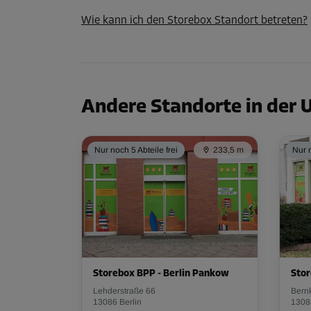
Wie kann ich den Storebox Standort betreten?
Andere Standorte in der
Nur noch 5 Abteile frei
233,5 m
Nur n
Storebox BPP - Berlin Pankow
Stor
Lehderstraße 66
Bernk
13086 Berlin
1308