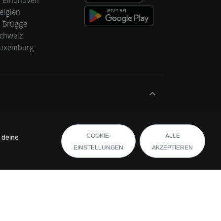
Eindhoven
elgien
Brügge
chweiz
uxemburg
COOKIE-
ALLE
 deine
EINSTELLUNGEN
AKZEPTIEREN