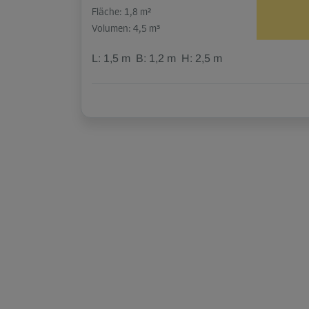
Fläche: 1,8 m²
Volumen: 4,5 m³
L:
1,5
m
B:
1,2
m
H:
2,5
m