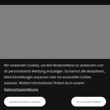
Ab
200,00 EUR/Mon
179,99 EUR/Mon
Abteil 8
Fläche: 9 m²
Volumen: 22,5 m³
L:
4,4
m
B:
2
m
H:
2,5
m
-10%
Wir verwenden Cookies, um dein Nutzererlebnis zu verbessern und
dir personalisierte Werbung anzuzeigen. Du kannst alle akzeptieren,
Ab
220,00 EUR/Mon
deine Einstellungen anpassen oder nur essenzielle Cookies
197,99 EUR/Mon
zulassen. Weitere Informationen findest du in unserer
Datenschutzerklärung
.
ab
PLAN ANZEIGEN
Abteil 10
61,19 EUR/Mon
COOKIE-EINSTELLUNGEN
ALLE AKZEPTIEREN
Fläche: 2,8 m²