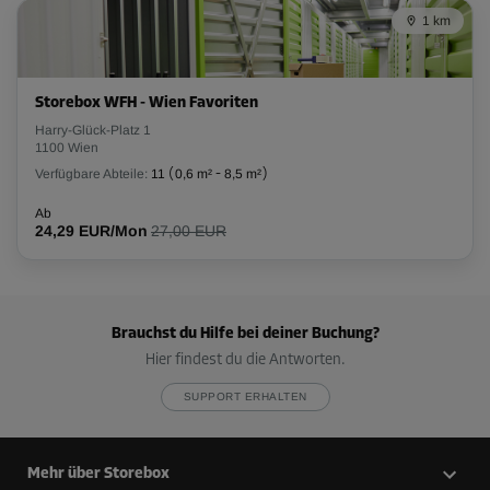
Abteil 33
1 km
Fläche: 3,5 m²
Volumen: 8,8 m³
Storebox WFH - Wien Favoriten
L:
2,3
m
B:
1,5
m
H:
2,5
m
Harry-Glück-Platz 1
1100 Wien
-10%
Verfügbare Abteile:
11
(
0,6 m²
-
8,5 m²
)
Ab
Ab
116,00 EUR/Mon
24,29 EUR/Mon
27,00 EUR
104,39 EUR/Mon
Abteil 6
Brauchst du Hilfe bei deiner Buchung?
Fläche: 7,3 m²
Hier findest du die Antworten.
Volumen: 18,3 m³
SUPPORT ERHALTEN
L:
3,2
m
B:
2,3
m
H:
2,5
m
-10%
Mehr über Storebox