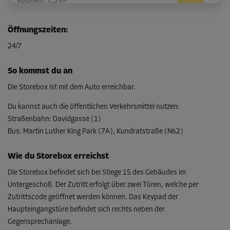
Volumen: 7,3 m³
L:
2,1
m
B:
1,4
m
H:
2,5
m
Öffnungszeiten
:
-10%
24/7
Ab
99,00 EUR/Mon
So kommst du an
89,09 EUR/Mon
Die Storebox ist mit dem Auto erreichbar.
Du kannst auch die öffentlichen Verkehrsmittel nutzen
:
Straßenbahn
:
Davidgasse (1)
Abteil 13
Bus
:
Martin Luther King Park (7A), Kundratstraße (N62)
Fläche: 4,6 m²
Volumen: 11,5 m³
Wie du Storebox erreichst
L:
2,2
m
B:
2,1
m
H:
2,5
m
Die Storebox befindet sich bei Stiege 15 des Gebäudes im
Untergeschoß. Der Zutritt erfolgt über zwei Türen, welche per
-10%
Zutrittscode geöffnet werden können. Das Keypad der
Ab
Haupteingangstüre befindet sich rechts neben der
146,00 EUR/Mon
Gegensprechanlage.
131,39 EUR/Mon