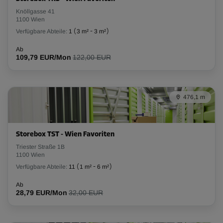
Knöllgasse 41
-10%
1100 Wien
Verfügbare Abteile:
1
(
3 m²
-
3 m²
)
Ab
84,00 EUR/Mon
Ab
75,59 EUR/Mon
109,79 EUR/Mon
122,00 EUR
Abteil 18
476,1 m
Fläche: 2,4 m²
Volumen: 6 m³
L:
2
m
B:
1,2
m
H:
2,5
m
Storebox TST - Wien Favoriten
Triester Straße 1B
1100 Wien
-10%
Verfügbare Abteile:
11
(
1 m²
-
6 m²
)
Ab
84,00 EUR/Mon
Ab
28,79 EUR/Mon
32,00 EUR
75,59 EUR/Mon