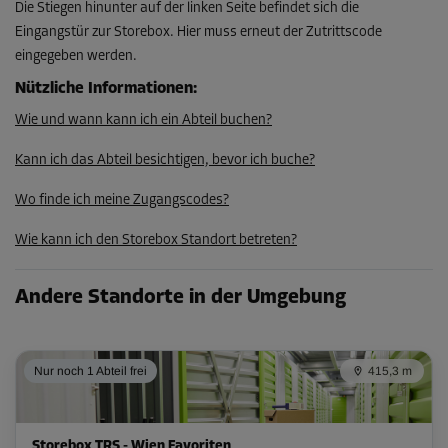
Die Stiegen hinunter auf der linken Seite befindet sich die
Eingangstür zur Storebox. Hier muss erneut der Zutrittscode
eingegeben werden.
Abteil 15
Nützliche Informationen
:
Fläche: 2,4 m²
Volumen: 6 m³
Wie und wann kann ich ein Abteil buchen?
L:
2
m
B:
1,2
m
H:
2,5
m
Kann ich das Abteil besichtigen, bevor ich buche?
Wo finde ich meine Zugangscodes?
-10%
Ab
Wie kann ich den Storebox Standort betreten?
84,00 EUR/Mon
75,59 EUR/Mon
Andere Standorte in der Umgebung
Abteil 17
Nur noch 1 Abteil frei
415,3 m
Fläche: 2,4 m²
Volumen: 6 m³
L:
2
m
B:
1,2
m
H:
2,5
m
Storebox TRS - Wien Favoriten