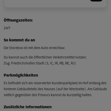
Abteil 23
Öffnungszeiten
:
Fläche: 1,9 m²
24/7
Volumen: 4,2 m³
L:
1,9
m
B:
1
m
H:
2,3
m
So kommst du an
Ab
Die Storebox ist mit dem Auto erreichbar.
64,00 EUR/Mon
Du kannst auch die öffentlichen Verkehrsmittel nutzen
:
Zug
:
Friedrichshafen Stadt (3, IC, IR, RB, RE, RJ)
Abteil 42
Parkmöglichkeiten
Fläche: 2,1 m²
Volumen: 4,6 m³
Es befindet sich ein reservierter Kundenparkplatz im Hof entlang des
hinteren Gebäudeteils des Hauses (auf der Westseite). Am Gebäude
L:
1,8
m
B:
1,2
m
H:
2,3
m
seitlich gegenüber des Friseurs kannst du kurzzeitig halten.
Ab
70,00 EUR/Mon
Zusätzliche Informationen