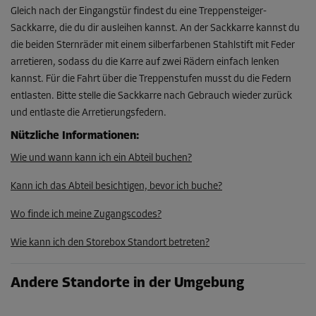
Gleich nach der Eingangstür findest du eine Treppensteiger-
Sackkarre, die du dir ausleihen kannst. An der Sackkarre kannst du
Abteil 39
die beiden Sternräder mit einem silberfarbenen Stahlstift mit Feder
Fläche: 2,3 m²
arretieren, sodass du die Karre auf zwei Rädern einfach lenken
Volumen: 5,1 m³
kannst. Für die Fahrt über die Treppenstufen musst du die Federn
entlasten. Bitte stelle die Sackkarre nach Gebrauch wieder zurück
L:
1,6
m
B:
1,4
m
H:
2,3
m
und entlaste die Arretierungsfedern.
Ab
Nützliche Informationen
:
75,00 EUR/Mon
Wie und wann kann ich ein Abteil buchen?
Kann ich das Abteil besichtigen, bevor ich buche?
Abteil 28
Fläche: 2 m²
Wo finde ich meine Zugangscodes?
Volumen: 4,4 m³
Wie kann ich den Storebox Standort betreten?
L:
1,6
m
B:
1,3
m
H:
2,3
m
Ab
Andere Standorte in der Umgebung
67,00 EUR/Mon