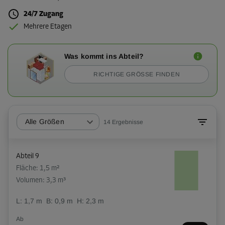
24/7 Zugang
Mehrere Etagen
Was kommt ins Abteil?
RICHTIGE GRÖSSE FINDEN
Alle Größen
14
Ergebnisse
Abteil 9
Fläche: 1,5 m²
Volumen: 3,3 m³
L:
1,7
m
B:
0,9
m
H:
2,3
m
Ab