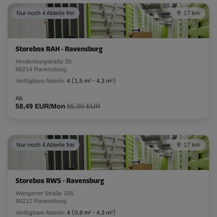
Nur noch 4 Abteile frei
17 km
Abteil 35
Fläche: 1,3 m²
Volumen: 2,9 m³
Storebox RAH - Ravensburg
L:
1,2
m
B:
1,1
m
H:
2,3
m
Hindenburgstraße 30
88214 Ravensburg
Ab
Verfügbare Abteile:
4
(
1,5 m²
-
4,3 m²
)
45,00 EUR/Mon
Ab
58,49 EUR/Mon
65,00 EUR
Abteil 27
Fläche: 2 m²
Nur noch 4 Abteile frei
17 km
Volumen: 4,4 m³
L:
1,6
m
B:
1,3
m
H:
2,3
m
Storebox RWS - Ravensburg
Ab
67,00 EUR/Mon
Wangener Straße 165
88212 Ravensburg
Verfügbare Abteile:
4
(
0,9 m²
-
4,3 m²
)