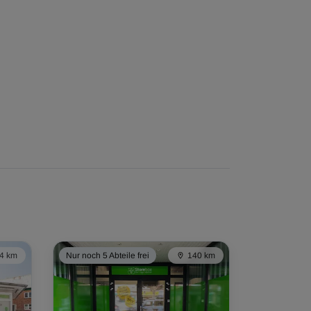
4 km
Nur noch 5 Abteile frei
140 km