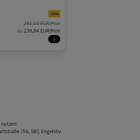
-15%
281,00 EUR/Mon
Ab
238,84 EUR/Mon
-10%
54,00 EUR/Mon
Ab
48,59 EUR/Mon
-15%
l nutzen
:
163,00 EUR/Mon
rtstraße (5A, 5B), Engelsby
Ab
138,54 EUR/Mon