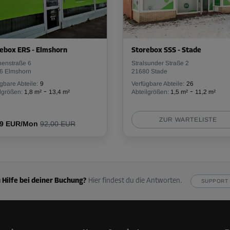
Ab
45,89 EUR/Mon
ebox ERS - Elmshorn
Storebox SSS - Stade
henstraße 6
Stralsunder Straße 2
-10%
6 Elmshorn
21680 Stade
51,00 EUR/Mon
gbare Abteile:
9
Verfügbare Abteile:
26
-
-
lgrößen:
1,8 m²
13,4 m²
Abteilgrößen:
1,5 m²
11,2 m²
Ab
45,89 EUR/Mon
ZUR WARTELISTE
19 EUR/Mon
92,00 EUR
-10%
19,00 EUR/Mon
Ab
17,09 EUR/Mon
 Hilfe bei deiner Buchung?
Hier findest du die Antworten.
SUPPORT 