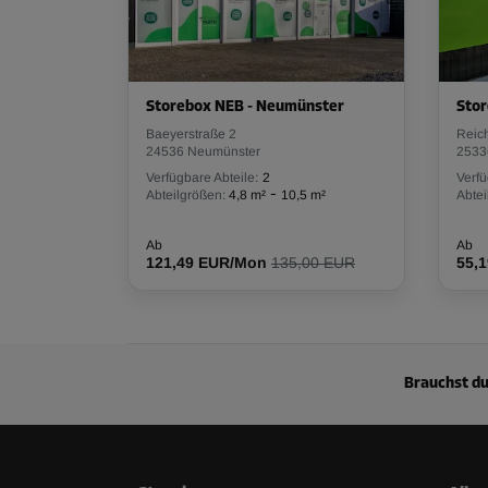
Volumen: 3,6 m³
L:
1,4
m
B:
1
m
H:
2,6
m
Storebox NEB - Neumünster
Stor
Abteil 76
Baeyerstraße 2
Reic
24536 Neumünster
2533
Fläche: 1,4 m²
Verfügbare Abteile:
2
Verfü
Volumen: 3,6 m³
-
Abteilgrößen:
4,8 m²
10,5 m²
Abtei
L:
1,4
m
B:
1
m
H:
2,6
m
Ab
Ab
121,49 EUR/Mon
135,00 EUR
55,
Abteil 78
Fläche: 0,5 m²
Volumen: 1,3 m³
Brauchst du
L:
1,3
m
B:
0,4
m
H:
2,6
m
Abteil 85