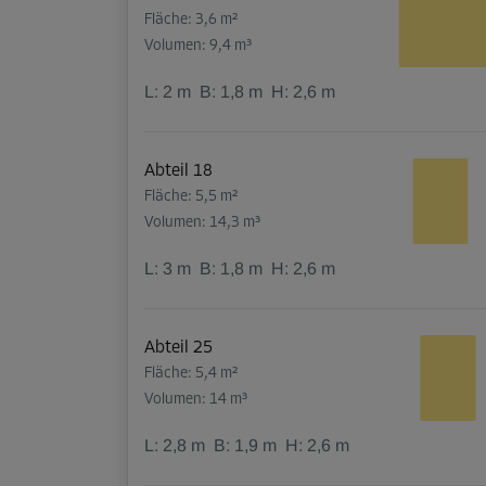
Fläche: 3,6 m²
Volumen: 9,4 m³
L:
2
m
B:
1,8
m
H:
2,6
m
Abteil 18
Fläche: 5,5 m²
Volumen: 14,3 m³
L:
3
m
B:
1,8
m
H:
2,6
m
Abteil 25
Fläche: 5,4 m²
Volumen: 14 m³
L:
2,8
m
B:
1,9
m
H:
2,6
m