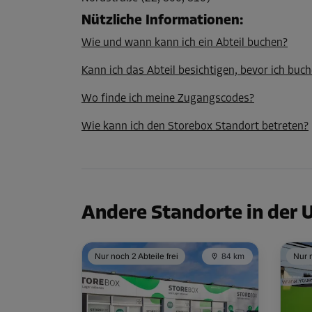
L:
3
m
B:
1,9
m
H:
2,6
m
Nützliche Informationen
:
Wie und wann kann ich ein Abteil buchen?
Abteil 66
Fläche: 9,9 m²
Kann ich das Abteil besichtigen, bevor ich buch
Volumen: 25,7 m³
Wo finde ich meine Zugangscodes?
L:
4,3
m
B:
2,3
m
H:
2,6
m
Wie kann ich den Storebox Standort betreten?
Abteil 67
Fläche: 3,9 m²
Volumen: 10,1 m³
Andere Standorte in der
L:
2,6
m
B:
1,5
m
H:
2,6
m
Nur noch 2 Abteile frei
84 km
Nur n
Abteil 75
Fläche: 1,4 m²