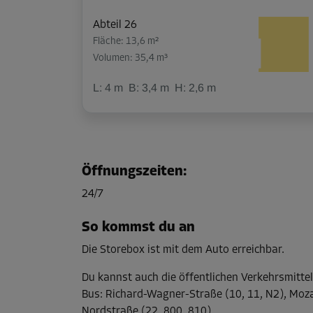
Abteil 26
Fläche: 13,6 m²
Volumen: 35,4 m³
L:
4
m
B:
3,4
m
H:
2,6
m
Abteil 30
Fläche: 1,5 m²
Öffnungszeiten
:
Volumen: 3,9 m³
24/7
L:
1,8
m
B:
0,8
m
H:
2,6
m
So kommst du an
Die Storebox ist mit dem Auto erreichbar.
Abteil 44
Fläche: 5,6 m²
Du kannst auch die öffentlichen Verkehrsmitte
Volumen: 14,6 m³
Bus
:
Richard-Wagner-Straße (10, 11, N2), Moza
Nordstraße (22, 800, 810)