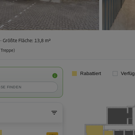
²
·
Größte Fläche
:
13,8 m²
 Treppe)
Rabattiert
Verfüg
SE FINDEN