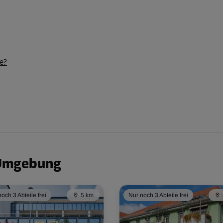
e?
 Umgebung
och 3 Abteile frei
5 km
Nur noch 3 Abteile frei