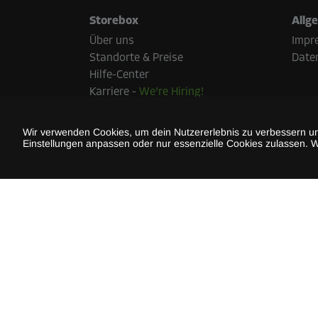
Storebox
Allg
Über uns
Impr
Standorte & Preise
Date
Hilfe-Center
Karriere
-
We're Hiring!
Blog
Presse
Wir verwenden Cookies, um dein Nutzererlebnis zu verbessern und
Zahl
Einstellungen anpassen oder nur essenzielle Cookies zulassen. W
Nachhaltigkeit
Die ve
Land v
Storebox Blogeinträge
Die richtige Lagerraumgröße berechnen