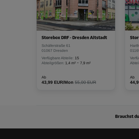
Storebox DRF - Dresden Altstadt
Stor
Schäferstraße 61
Harth
01067 Dresden
0116
Verfügbare Abteile:
15
Verfü
-
Abteilgrößen:
1,4 m²
7,9 m²
Abtei
Ab
Ab
43,99 EUR/Mon
55,00 EUR
44,
Brauchst du