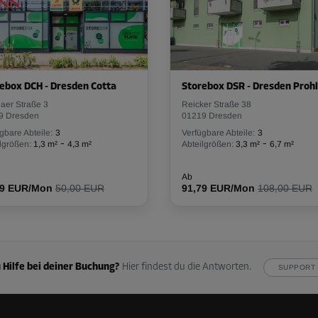
ebox DCH - Dresden Cotta
Storebox DSR - Dresden Prohl
aer Straße 3
Reicker Straße 38
9 Dresden
01219 Dresden
gbare Abteile:
3
Verfügbare Abteile:
3
-
-
lgrößen:
1,3 m²
4,3 m²
Abteilgrößen:
3,3 m²
6,7 m²
Ab
99 EUR/Mon
50,00 EUR
91,79 EUR/Mon
108,00 EUR
 Hilfe bei deiner Buchung?
Hier findest du die Antworten.
SUPPORT 