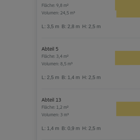
Fläche: 9,8 m²
Volumen: 24,5 m³
L:
3,5
m
B:
2,8
m
H:
2,5
m
Abteil 5
Fläche: 3,4 m²
Volumen: 8,5 m³
L:
2,5
m
B:
1,4
m
H:
2,5
m
Abteil 13
Fläche: 1,2 m²
Volumen: 3 m³
L:
1,4
m
B:
0,9
m
H:
2,5
m