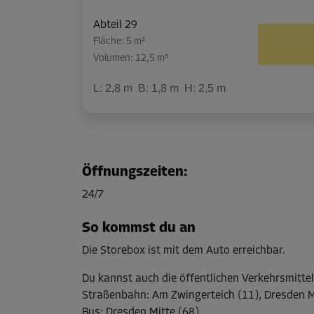
Abteil 29
Fläche: 5 m²
Volumen: 12,5 m³
L:
2,8
m
B:
1,8
m
H:
2,5
m
Öffnungszeiten
:
24/7
So kommst du an
Die Storebox ist mit dem Auto erreichbar.
Du kannst auch die öffentlichen Verkehrsmitte
Straßenbahn
:
Am Zwingerteich (11), Dresden Mit
Bus
:
Dresden Mitte (68)