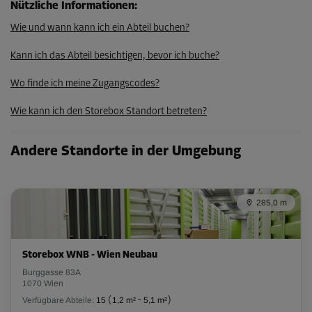
Nützliche Informationen
:
Wie und wann kann ich ein Abteil buchen?
Abteil 70
Kann ich das Abteil besichtigen, bevor ich buche?
Fläche: 4,7 m²
Volumen: 12,6 m³
Wo finde ich meine Zugangscodes?
L:
2,9
m
B:
1,4
m
H:
2,7
m
Wie kann ich den Storebox Standort betreten?
-10%
Andere Standorte in der Umgebung
Ab
205,00 EUR/Mon
184,49 EUR/Mon
285,0 m
Abteil 76
Storebox WNB - Wien Neubau
Fläche: 0,9 m²
Burggasse 83A
Volumen: 2,5 m³
1070 Wien
Verfügbare Abteile:
15
(
1,2 m²
-
5,1 m²
)
L:
0,9
m
B:
1
m
H:
2,7
m