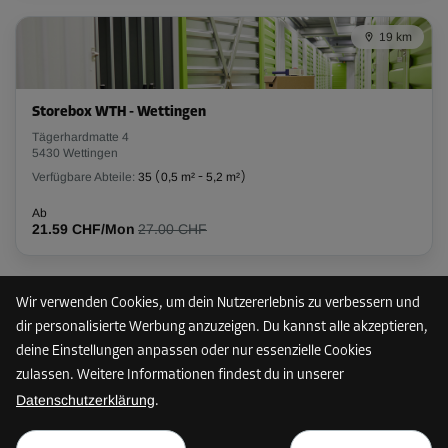
Abteil 39
19 km
Fläche: 2,3 m²
Volumen: 6,2 m³
L:
1,7
m
B:
1,4
m
H:
2,7
m
Storebox WTH - Wettingen
Tägerhardmatte 4
-20%
5430 Wettingen
Verfügbare Abteile:
35
(
0,5 m²
-
5,2 m²
)
Ab
119.00 CHF/Mon
Ab
95.19 CHF/Mon
21.59 CHF/Mon
27.00 CHF
Abteil 43
Wir verwenden Cookies, um dein Nutzererlebnis zu verbessern und
Fläche: 2,3 m²
Brauchst du Hilfe bei deiner Buchung?
dir personalisierte Werbung anzuzeigen. Du kannst alle akzeptieren,
Volumen: 6,3 m³
Hier findest du die Antworten.
deine Einstellungen anpassen oder nur essenzielle Cookies
zulassen. Weitere Informationen findest du in unserer
SUPPORT ERHALTEN
L:
2
m
B:
1,2
m
H:
2,7
m
Datenschutzerklärung
.
ab
-20%
PLAN ANZEIGEN