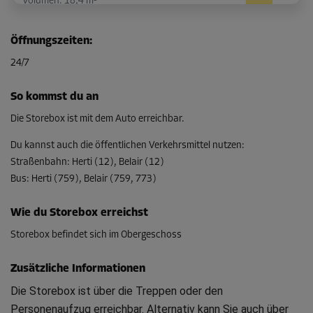
Volumen: 18,4 m³
L:
3,6
m
B:
1,7
m
H:
3
m
Öffnungszeiten
:
-20%
24/7
Ab
276.00 CHF/Mon
So kommst du an
220.79 CHF/Mon
Die Storebox ist mit dem Auto erreichbar.
Du kannst auch die öffentlichen Verkehrsmittel nutzen
:
Straßenbahn
:
Herti (12), Belair (12)
Abteil 12
Bus
:
Herti (759), Belair (759, 773)
Fläche: 6,3 m²
Volumen: 18,8 m³
Wie du Storebox erreichst
L:
2,6
m
B:
2,4
m
H:
3
m
Storebox befindet sich im Obergeschoss
-20%
Zusätzliche Informationen
Ab
Die Storebox ist über die Treppen oder den
280.00 CHF/Mon
Personenaufzug erreichbar. Alternativ kann Sie auch über
223.99 CHF/Mon