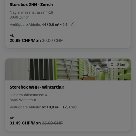
Storebox ZHN - Zürich
-20%
Naglerwiesenstrasse 4-16
8049 Zürich
Ab
Verfügbare Abteile:
44
(
0,6 m²
-
9,6 m²
)
280.00 CHF/Mon
223.99 CHF/Mon
Ab
20.99 CHF/Mon
30.00 CHF
Abteil 29
Fläche: 7,9 m²
18 km
Volumen: 23,3 m³
L:
3,5
m
B:
2,3
m
H:
3
m
Storebox WHH - Winterthur
Hintermühlenstrasse 4
-20%
8409 Winterthur
Ab
Verfügbare Abteile:
62
(
0,8 m²
-
12,3 m²
)
327.00 CHF/Mon
261.59 CHF/Mon
Ab
31.49 CHF/Mon
35.00 CHF