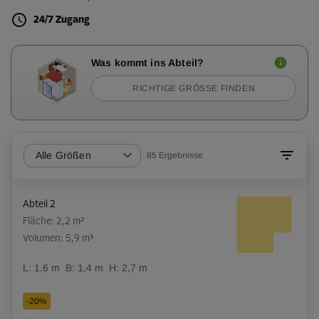
24/7 Zugang
Was kommt ins Abteil?
RICHTIGE GRÖSSE FINDEN
Alle Größen
85
Ergebnisse
Abteil 2
Fläche: 2,2 m²
Volumen: 5,9 m³
L:
1,6
m
B:
1,4
m
H:
2,7
m
-20%