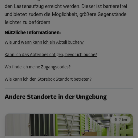
den Lastenaufzug erreicht werden. Dieser ist barrierefrei
und bietet zudem die Möglichkeit, größere Gegenstände
Abteil 22
leichter zu befördern
Fläche: 7,1 m²
Nützliche Informationen
:
Volumen: 19,1 m³
Wie und wann kann ich ein Abteil buchen?
L:
4,9
m
B:
1,4
m
H:
2,7
m
Kann ich das Abteil besichtigen, bevor ich buche?
-20%
Wo finde ich meine Zugangscodes?
Ab
304.00 CHF/Mon
Wie kann ich den Storebox Standort betreten?
243.19 CHF/Mon
Andere Standorte in der Umgebung
Abteil 27
Fläche: 6,3 m²
7 km
Volumen: 18,5 m³
L:
3,5
m
B:
1,8
m
H:
3
m