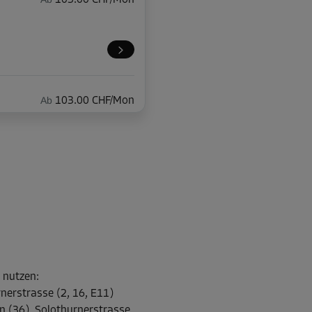
103.00 CHF/Mon
Ab
103.00 CHF/Mon
Ab
77.00 CHF/Mon
l nutzen
:
nerstrasse (2, 16, E11)
Ab
65.00 CHF/Mon
n (36), Solothurnerstrasse