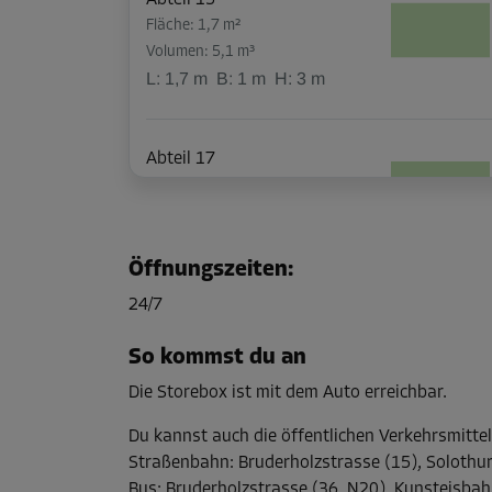
Abteil 15
Fläche: 1,7 m²
Volumen: 5,1 m³
L:
1,7
m
B:
1
m
H:
3
m
Abteil 17
Fläche: 1,7 m²
Volumen: 5,1 m³
L:
1,7
m
B:
1
m
H:
3
m
Öffnungszeiten
:
24/7
Abteil 20
Fläche: 1,2 m²
So kommst du an
Volumen: 3,6 m³
Die Storebox ist mit dem Auto erreichbar.
L:
1,8
m
B:
0,7
m
H:
3
m
Du kannst auch die öffentlichen Verkehrsmitte
Straßenbahn
:
Bruderholzstrasse (15), Solothur
Abteil 21
Bus
:
Bruderholzstrasse (36, N20), Kunsteisbah