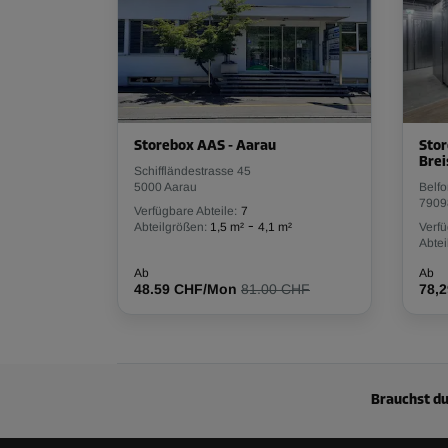
Volumen: 13,5 m³
L:
4,2
m
B:
1,1
m
H:
3
m
Abteil 29
Storebox AAS - Aarau
Stor
Fläche: 3,8 m²
Brei
Schiffländestrasse 45
Volumen: 11,4 m³
5000 Aarau
Belfo
7909
L:
3
m
B:
1,3
m
H:
3
m
Verfügbare Abteile:
7
-
Abteilgrößen:
1,5 m²
4,1 m²
Verfü
Abtei
Ab
Ab
Abteil 30
48.59 CHF/Mon
81.00 CHF
78,
Fläche: 7,9 m²
Volumen: 23,7 m³
L:
4,2
m
B:
1,9
m
H:
3
m
Brauchst du
Abteil 34