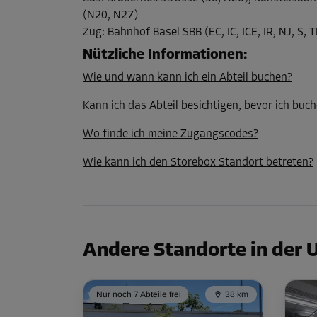
Fläche: 1 m²
(N20, N27)
Volumen: 3 m³
Zug
:
Bahnhof Basel SBB (EC, IC, ICE, IR, NJ, S, 
L:
1,2
m
B:
0,8
m
H:
3
m
Nützliche Informationen
:
Wie und wann kann ich ein Abteil buchen?
Abteil 26
Kann ich das Abteil besichtigen, bevor ich buch
Fläche: 1,2 m²
Volumen: 3,6 m³
Wo finde ich meine Zugangscodes?
L:
1,8
m
B:
0,7
m
H:
3
m
Wie kann ich den Storebox Standort betreten?
Abteil 27
Fläche: 3,8 m²
Volumen: 11,4 m³
L:
3
m
B:
1,3
m
H:
3
m
Andere Standorte in der
Nur noch 7 Abteile frei
38 km
Abteil 28
Fläche: 4,5 m²