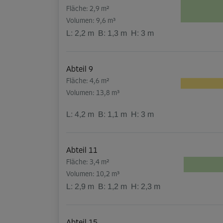
Fläche: 2,9 m²
Volumen: 9,6 m³
L:
2,2
m
B:
1,3
m
H:
3
m
Abteil 9
Fläche: 4,6 m²
Volumen: 13,8 m³
L:
4,2
m
B:
1,1
m
H:
3
m
Abteil 11
Fläche: 3,4 m²
Volumen: 10,2 m³
L:
2,9
m
B:
1,2
m
H:
2,3
m