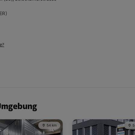
TER)
Ab
77.00 CHF/Mon
e?
Ab
190.00 CHF/Mon
 Umgebung
54 km
5
-25%