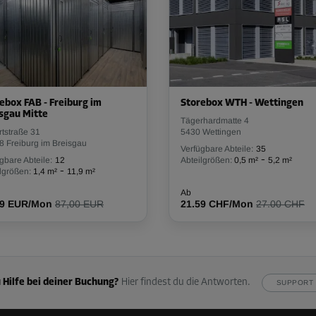
213.00 CHF/Mon
Ab
159.74 CHF/Mon
Ab
190.00 CHF/Mon
ebox FAB - Freiburg im
Storebox WTH - Wettingen
sgau Mitte
Tägerhardmatte 4
rtstraße 31
5430 Wettingen
8 Freiburg im Breisgau
Verfügbare Abteile:
35
-
gbare Abteile:
12
Abteilgrößen:
0,5 m²
5,2 m²
-
lgrößen:
1,4 m²
11,9 m²
Ab
29 EUR/Mon
87,00 EUR
21.59 CHF/Mon
27.00 CHF
-25%
298.00 CHF/Mon
Ab
223.49 CHF/Mon
 Hilfe bei deiner Buchung?
Hier findest du die Antworten.
SUPPORT 
Ab
127.00 CHF/Mon